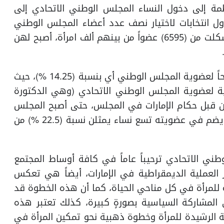
ة إلى دخول النساء المجلس الوطني الاتحادي إلى
عام 2006م، حين أجريت أول انتخابات لاختيار نصف عدد أعضاء المجلس الوطني
(عشرين عضوا) عن طريق الهيئات الانتخابية التي تشكلت من (6595) عضواً من بينهم ألف امرأة، أصبح لهن
وقد تقدمت (65) سيدة للترشح من أصل (465) مرشحاً لعضوية المجلس الوطني أي بنسبة (14.25 %)، حيث
تية لعضوية المجلس الوطني الاتحادي (وهي الدكتورة
من قبل حكام الإمارات في المجلس، حتى أصبح المجلس
الوطني الاتحادي -في فصله التشريعي الرابع عشر- يضم في عضويته تسع نساء يمثلن نسبة (22.5 %) من
ني الاتحادي ترحيباً عاماً في كافة أوساط المجتمع
ر العملية الديمقراطية في الإمارات، أيضاً هي تعكس
 للمرأة في كل مناحي الحياة، كما أن هذه الخطوة قد
لمشاركة السياسية بصورةٍ كبيرة، كذلك تعتبر هذه
مة الرشيدة للمرأة وخطوة ذهبية نحو تمكين المرأة في