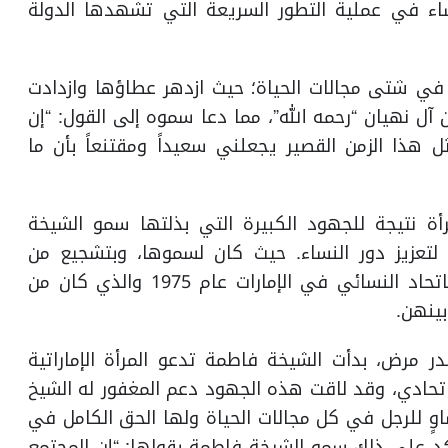
اء في عملية التطور السريعة التي تشهدها الدولة
 في شتى مجالات الحياة؛ حيث ازدهر عطاؤها وازدادت
آل نهيان “رحمه الله”، مما دعا سموه إلى القول: “إن
ثل هذا الزمن القصير يجعلني سعيداً ومقتنعاً بأن ما
أة نتيجة للجهود الكبيرة التي بذلتها سمو الشيخة
 لتعزيز دور النساء. حيث كان لسموها، وبتشجيع من
المغفور له الشيخ زايد، الدور الأكبر في تأسيس الاتحاد النسائي في الإمارات عام 1975 والذي كان من
بينهن.
 مرض، بدأت الشيخة فاطمة تدعو المرأة الإماراتية
حادي، وقد لاقت هذه الجهود دعم المغفور له الشيخ
اوٍ للرجل في كل مجالات الحياة ولها الحق الكامل في
أكد على ذلك سمو الشيخة فاطمة بقولها: “إن المجتمع