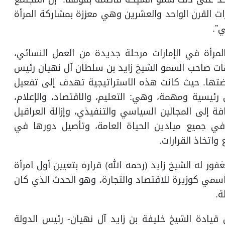
ت القرن الواحد والعشرين وهي معززة بمشاركة المرأة
”.
مرأة في الإمارات مرحلة جديدة من العمل النسائي،
جيهات صاحب السمو الشيخ زايد بن سلطان آل نهيان رئيس
ضتها. حيث كانت هذه الاستراتيجية تهدف إلى تفعيل
 رئيسية ومهمة، وهي: التعليم، والاقتصاد، والإعلام،
ة إلى المجالين السياسي والتنفيذي، وإزالة العراقيل
في جميع ميادين الحياة العامة، وتأصيل دورها في
اتخاذ القرارات.
 عام 2004م، حين أصدر المغفور له الشيخ زايد (رحمه الله) قراره بتعيين أول امرأة
مي كوزيرة للاقتصاد والتجارة، وهو الحدث الذي كان
ة.
يادة الشيخ خليفة بن زايد آل نهيان- رئيس الدولة