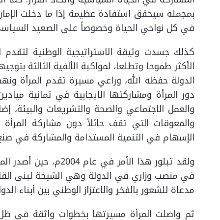
بمجمله سيحقق استفادة عظيمة إذا ما دخلت الإمارا
في كل نواحي الحياة وخصوصاً على الصعيد السياسي
كذلك جسدت وثيقة الاستراتيجية الوطنية لتقدم ال
الأكثر طموحا وتطلعا، لمواكبة الألفية الثالثة بتو
الدولة حفظه الله، وراعي مسيرة تقدم المرأة ونه
دور المرأة ومشاركتها الايجابية في ثمانية ميادين
والعمل الاجتماعي والصحة والتشريعات والبيئة، إضاف
والمعوقات التي تقف حائلاً دون مشاركة المرأة 
الإسهام في التنمية المستدامة والمشاركة في صنع و
ولقد تبلور هذا الأمر في
في منصب وزاري في الدولة وهي الشيخة لبنى القاس
مدعاة للشعور بالفخر والاعتزاز الوطني بين أبناء الدول
ثم واصلت المرأة مسيرتها بخطوات واثقة في ظل ق