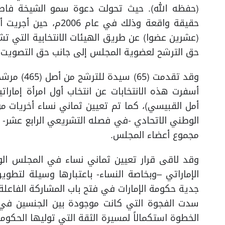
(حفظه الله). حيث تحولت دعوة سمو الشيخة فاطم
حقيقة واقعة وذلك في 
حق الترشح لعضوية المجلس إلى جانب حق التصويت.
أسفرت هذه الانتخابات عن انتخاب أول امرأة إمارا
أمل القبيسي)، كما تم تعيين ثماني نساء أخريات 
مجموع أعضاء المجلس.
وقد لاقى قرار تعيين ثماني نساء في المجلس الوط
الإماراتي –وبخاصة النساء- باعتبارها وسيلة لتطوي
جدية حكومة الإمارات في فتح باب المشاركة الفاعلة
سدت الفجوة التي كانت موجودة بين الجنسين في ا
الخطوة استكمالاً لمسيرة الثقة التي توليها الحكو