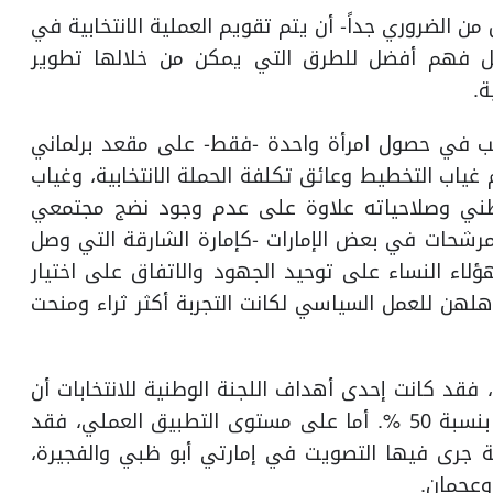
من الضروري جداً- أن يتم تقويم العملية الانتخابية في
أجل فهم أفضل للطرق التي يمكن من خلالها تطوير
ة.
 في حصول امرأة واحدة -فقط- على مقعد برلماني
ثم غياب التخطيط وعائق تكلفة الحملة الانتخابية، وغياب
وطني وصلاحياته علاوة على عدم وجود نضج مجتمعي
لمرشحات في بعض الإمارات -كإمارة الشارقة التي وصل
 سيدة، فلو عملت هؤلاء النساء على توحيد الجهود والاتفاق على اختيار
هلهن للعمل السياسي لكانت التجربة أكثر ثراء ومنحت
، فقد كانت إحدى أهداف اللجنة الوطنية للانتخابات أن
يكون تمثيل النساء كرؤساء على المراكز الانتخابية بنسبة 50 %. أما على مستوى التطبيق العملي، فقد
ية جرى فيها التصويت في إمارتي أبو ظبي والفجيرة،
وعجمان.