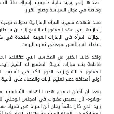
تتعداها إلى وجود حاجة حقيقية لإشراك فئة النس
وخاصة في مجال السياسة وصنع القرار.
فقد شهدت مسيرة المرأة الإماراتية تحولات نوعية
إنجازاتها في عهد المغفور له الشيخ زايد بن سلطان 
إنجازات المرأة في الإمارات العربية المتحدة في م
خططنا له بالأمس سيعطي ثماره اليوم”.
ولقد كانت الكثير من المكاسب التي حققتها المر
فاطمة بنت مبارك، قرينة المغفور له الشيخ زايد،
أولى أهدافه دعم تعليم الإناث والقضاء على الأمية 
وبعد أن أمكن تحقيق هذه الأهداف الأساسية بقدر
-وبقوة- لأن يصبحن عضوات في المجلس الوطني الات
زايد الذي كان دائماً يعلن أنن المرأة هي شريك مس
المشاركة في الحياة السياسية واتخاذ القرار. كما 