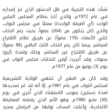
نشأت هذه التجربة في ظل الدستور الذي تم إصداره
في عام 1972م، والذي أخذ بنظام المجلس النيابي
الواحد (أي الغرفة الواحدة) ممثلاً في مجلس النواب،
والذي كان يتكون من (264) عضواً. بحيث يتم انتخاب
ثلثي الأعضاء (176 عضواً) عن طريق نظام الاقتراع
المباشر، بينما كان يتم انتخاب الثلث الباقي (88 عضواً)
عن طريق الاقتراع غير المباشر، وذلك ولمدة (أربع)
سنوات. وقد أُجريت أولى انتخابات مجلس النواب في
يوم (3) يونيو من عام 1977م.
وقد كان من المقرر أن تنتهي الولاية التشريعية
لمجلس النواب في عام 1981م، إلا أنه قد تم تمديدها
لمدة (سنتين) بموجب الاستفتاء الذي أُجري في يوم
(30) مايو 1980م. وهو الأمر الذي رفضته المعارضة
الاتحادية، وأعلنت انسحاب نوابها من البرلمان بمجرد