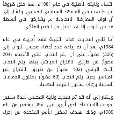
انتهاء ولايته الأصلية في عام 1981م، مما خلق ظروفاً
غير طبيعية في المشهد السياسي المغربي. ويُشار إلى
أن نواب المعارضة الاتحادية لم يشاركوا في أنشطة
مجلس النواب إلا بعد تدخل من القصر الملكي.
أما ثاني انتخابات هذه التجربة فقد أُجريت في عام
1984م، بعد أن تم زيادة عدد أعضاء مجلس النواب إلى
(306) عضواً. على أن يتم انتخاب ثلثي الأعضاء (204
عضواً) عن طريق الاقتراع المباشر، بينما يتم انتخاب
الثلث الباقي (102 عضواً) عن طريق الاقتراع غير
المباشر، بحيث يتم انتخاب (60 عضواً) يمثلون الجماعات
المحلية و(42) يمثلون الغرف المهنية.
ويشار إلى أنه قد تم تمديد ولاية المجلس لمدة سنتين
بموجب الاستفتاء الذي أُجري في شهر نوفمبر من عام
1989م، وذلك بهدف تمكين الأمم المتحدة من إجراء