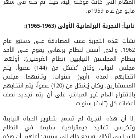
المهام التي كانت موكلة إليه، حيث تم حله في شهر
مايو من عام 1959م.
ثانياً: التجربة البرلمانية الأولى (1963-1965):
نشأت هذه التجربة عقب المصادقة على دستور عام
1962، والذي أسس لنظام برلماني يقوم على الأخذ
بنظام المجلسين النيابيين (نظام الغرفتين): أولهما
مجلس النواب، وكان يُشكل من (144) عضواً، يتم
انتخابهم لمدة (أربع) سنوات. وثانيهما مجلس
المستشارين، وكان يُشكل من (120) عضواً، يتم انتخابهم
بالاقتراع العام غير المباشر، على أن يتم تجديد نصف
أعضائه كل (ثلاث) سنوات.
إلا أن هذه التجربة لم تسمح بتطوير الحياة النيابية
وتكريس تقاليد ديمقراطية سليمة في النظام
السياسي آنذاك، ويرجع ذلك إلى سببين: أولهما أن هذه