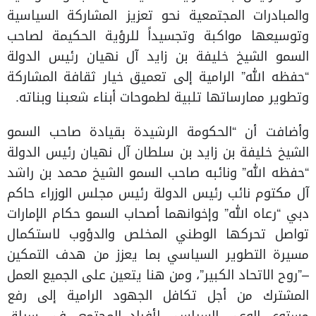
والمبادرات المجتمعية نحو تعزيز المشاركة السياسية
وتوسيعها مواكبة وتجسيداً للرؤية الحكيمة لصاحب
السمو الشيخ خليفة بن زايد آل نهيان رئيس الدولة
“حفظه الله” الرامية إلى تعميق خيار ثقافة المشاركة
وتطوير ممارساتها تلبية لطموحات أبناء شعبنا وبناته.
وأضافت أن “الحكومة الرشيدة بقيادة صاحب السمو
الشيخ خليفة بن زايد بن سلطان آل نهيان رئيس الدولة
“حفظه الله” ونائبه صاحب السمو الشيخ محمد بن راشد
آل مكتوم نائب رئيس الدولة رئيس مجلس الوزراء حاكم
دبي “رعاه الله” وإخوانهما أصحاب السمو حكام الإمارات
تواصل تحركها الوطني المخلص والدؤوب لاستكمال
مسيرة التطوير السياسي بما يعزز من هدف التمكين
–”روح الاتحاد الكبير”، ومن هنا يتعين على الجميع العمل
المشترك من أجل تكافل الجهود الرامية إلى رفع