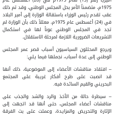
أميرياً رقم (13) لعام 1975م في (26) أغسطس عام
1975م، متضمناً الأمر بحل المجلس الوطني، وقد تم ذلك
عقب تقدم رئيس الوزراء باستقالة الوزارة إلى أمير البلاد
في (24) أغسطس عام 1975م، معللاً ذلك بأن الوزارة لم
تجد في المجلس الوطني عوناً لها في استكمال
التشريعات الضرورية اللازمة لمرحلة الاستقلال.
ويرجع المحللون السياسيون أسباب قصر عمر المجلس
الوطني إلى عدة أسباب، نجملها فيما يلي:
– افتقاد مناقشات الأعضاء إلى الموضوعية، ذلك أنها
قد انصبت على طرح أفكار غريبة على المجتمع
البحريني والقيم السائدة فيه.
– سيطرة حالة من الأخذ والرد والشد والجذب على
مناقشات أعضاء المجلس، حتى أنها قد اتجهت إلى
الإثارة والتحريض والمزايدة، وعملت على بث الفرقة