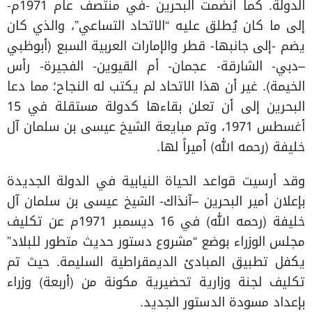
الدولة. كما انضمت البحرين -في منتصف عام 1971م-
إلى ما كان يُطلق عليه “الاتحاد التساعي”، والذي كان
يضم -إلى جانبها- قطر والإمارات العربية السبع (أبوظبي
–دبي- الشارقة- عجمان- أم القيوين- الفجيرة- رأس
الخيمة). غير أن هذا الاتحاد لم يكتب له النجاح؛ مما دعا
البحرين إلى أن تعلن بقاءها كدولة مستقلة في 15
أغسطس 1971، وتم مبايعة الشيخ عيسى بن سلمان آل
خليفة (رحمه الله) أميراً لها.
وقد أرسيت قواعد الحياة النيابية في الدولة الجديدة
بإعلان أمير البحرين –آنذاك- الشيخ عيسى بن سلمان آل
خليفة (رحمه الله) في 16 ديسمبر 1971م عن تكليف
مجلس الوزراء بوضع “مشروع دستور حديث متطور للبلاد”
يكفل تطبيق المبادئ الديمقراطية السليمة. حيث تم
تكليف لجنة وزارية تحضيرية مكونة من (أربعة) وزراء
بإعداد مسودة الدستور الجديد.