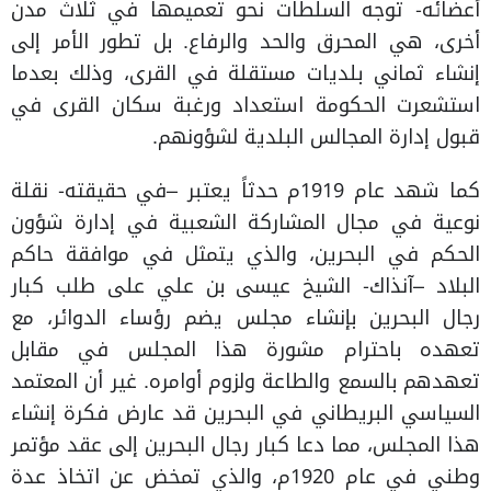
أعضائه- توجه السلطات نحو تعميمها في ثلاث مدن
أخرى، هي المحرق والحد والرفاع. بل تطور الأمر إلى
إنشاء ثماني بلديات مستقلة في القرى، وذلك بعدما
استشعرت الحكومة استعداد ورغبة سكان القرى في
قبول إدارة المجالس البلدية لشؤونهم.
كما شهد عام 1919م حدثاً يعتبر –في حقيقته- نقلة
نوعية في مجال المشاركة الشعبية في إدارة شؤون
الحكم في البحرين، والذي يتمثل في موافقة حاكم
البلاد –آنذاك- الشيخ عيسى بن علي على طلب كبار
رجال البحرين بإنشاء مجلس يضم رؤساء الدوائر، مع
تعهده باحترام مشورة هذا المجلس في مقابل
تعهدهم بالسمع والطاعة ولزوم أوامره. غير أن المعتمد
السياسي البريطاني في البحرين قد عارض فكرة إنشاء
هذا المجلس، مما دعا كبار رجال البحرين إلى عقد مؤتمر
وطني في عام 1920م، والذي تمخض عن اتخاذ عدة