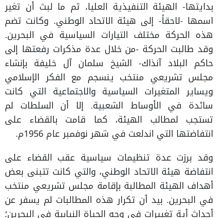
بدايتها- الهيئة التنفيذية العليا، ثم ما لبث أن تغير
اسمها -لاحقاً- إلى هيئة الاتحاد الوطني. وكانت تضم
هذه الحركة مختلف التيارات السياسية في البحرين.
وقد طالبت الحركة -من خلال عدة مذكرات رفعتها إلى
حاكم البلاد آنذاك- الشيخ سلمان آل خليفة بإنشاء
مجلس تشريعي منتخب ينسجم مع الفكر الإسلامي
ويساير المتغيرات السياسية والاجتماعية التي كانت
سائدة في الأوساط الشعبية. إلا أن السلطات لم
تستجب لمطالب الهيئة، كما قامت بالقضاء على
انتفاضتها التي اندلعت في شهر نوفمبر عام 1956م.
وقد برزت عدة تنظيمات سياسية عقب القضاء على
انتفاضة هيئة الاتحاد الوطني، والتي كانت تتبنى بعض
أهداف الهيئة المطالبة بإقامة مجلس تشريعي منتخب
في البحرين. بيد أن تكرار هذه المطالبات لم يسفر عن
أحداث أية تغييرات في وجه الحياة النيابية في البحرين؛