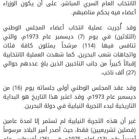
الانتخاب العام السري المباشر، على أن يكون الوزراء
أعضاء فيه بحكم مناصبهم.
وقد أُجريت عملية انتخاب أعضاء المجلس الوطني
(الثلاثين) في يوم (7) ديسمبر عام 1973م، والتي
تنافس فيها (114) مرشحاً يمثلون كافة فئات
واتجاهات شعب البحرين. كما شهدت العملية الانتخابية
إقبالاً كبيراً من جانب الناخبين الذين بلغ عددهم حوالي
(27) ألف ناخب.
وقد عقد المجلس الوطني أولى جلساته يوم (16) من
ديسمبر عام 1973م، وقد اعتبر هذا التاريخ هو البداية
التاريخية لبدء التجربة النيابية في دولة البحرين.
غير أن هذه التجربة النيابية لم تستمر إلا لمدة عامين
(فصلين تشريعيين) فقط، حيث أصدر أمير البلاد مرسوماً