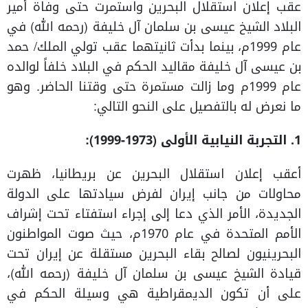
عقب إعلان استقلال البحرين واستمرت حتى وفاة أمير
البلاد الشيخ عيسى بن سلمان آل خليفة (رحمه الله) في
عام 1999م، بينما بدأت ثانيتهما عقب تولي الملك/ حمد
بن عيسى آل خليفة مقاليد الحكم في البلاد خلفاً لوالده
عام 1999م وما زالت مستمرة حتى وقتنا الحاضر. وهو
ما نعرض له بالتفصيل على النحو التالي:
1. التجربة النيابية الأولى (1973-1999):
أعقب إعلان استقلال البحرين عن بريطانيا، ظهرت
محاولات من جانب إيران لفرض سيادتها على الدولة
الجديدة، الأمر الذي دعا إلى إجراء استفتاء تحت إشراف
الأمم المتحدة في عام 1970م، حيث صوت المواطنون
البحرينيون لصالح بقاء البحرين مستقلة عن إيران تحت
قيادة الشيخ عيسى بن سلمان آل خليفة (رحمه الله)،
على أن تكون الديمقراطية هي وسيلة الحكم في