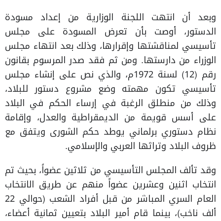
وبعد أن انتهت اللجنة الوزارية من إعداد مسودة
الدستور، أوصت بأن تعرض المسودة على مجلس
تأسيسي لمناقشتها وإقرارها، وذلك بعد انتهاء مجلس
الوزراء من دارستها. ومن ثم فقد صدر المرسوم بقانون
رقم (12) لسنة 1972م، والذي نص على إنشاء مجلس
تأسيسي تكون مهمته وضع مشروع دستور للبلاد،
وذلك من منطلق الرغبة في إرساء الحكم في البلاد
على أسس قويمة من الديمقراطية والعدل، وإقامة
نظام دستوري برلماني يوطد حكم الشورى ويتفق مع
ظروف البلاد وتراثها العربي والإسلامي.
وقد تألف المجلس التأسيسي من ثلاثين عضواً، بحيث تم
انتخاب اثنين وعشرين عضواً منهم عن طريق الانتخاب
العام السري المباشر من قبل أفراد الشعب (حوالي 22
ألف ناخب)، بينما قام أمير البلاد بتعيين ثمانية أعضاء،