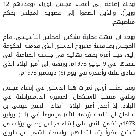
وذلك إضافة إلى أعضاء مجلس الوزراء (وعددهم 12
وزيراً)، والذين انضموا إلى عضوية المجلس بحكم
مناصبهم.
وبعد أن انتهت عملية تشكيل المجلس التأسيسي، قام
المجلس بمناقشة مشروع الدستور الذي قدمته الحكومة
إليه، حيث أقره بصفة نهائية في جلسته الختامية التي
عقدها في 9 يونيو 1973م، ورفعه إلى أمير البلاد الذي
صادق عليه وأصدره في يوم (6) ديسمبر 1973م.
وقد تمثلت أولى ثمرات هذا الدستور في إنشاء مجلس
وطني منتخب لاستكمال المسيرة الديمقراطية في
البلاد. إذ أصدر أمير البلاد –آنذاك- الشيخ عيسى بن
سلمان آل خليفة (رحمه الله) مرسوماً في (11) يوليو
1973م تضمن النص على إنشاء مجلس وطني يؤلف من
ثلاثين عضواً يتم انتخابهم بواسطة الشعب عن طريق