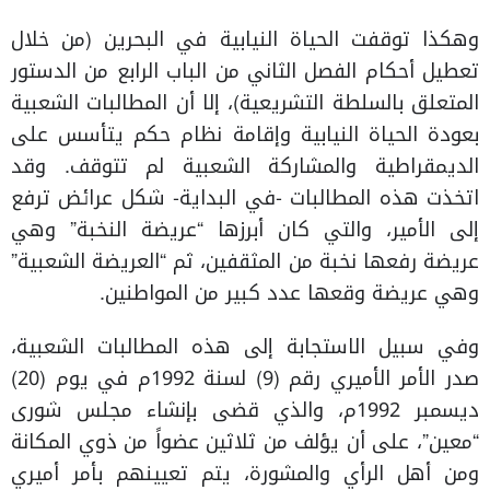
وهكذا توقفت الحياة النيابية في البحرين (من خلال
تعطيل أحكام الفصل الثاني من الباب الرابع من الدستور
المتعلق بالسلطة التشريعية)، إلا أن المطالبات الشعبية
بعودة الحياة النيابية وإقامة نظام حكم يتأسس على
الديمقراطية والمشاركة الشعبية لم تتوقف. وقد
اتخذت هذه المطالبات -في البداية- شكل عرائض ترفع
إلى الأمير، والتي كان أبرزها “عريضة النخبة” وهي
عريضة رفعها نخبة من المثقفين، ثم “العريضة الشعبية”
وهي عريضة وقعها عدد كبير من المواطنين.
وفي سبيل الاستجابة إلى هذه المطالبات الشعبية،
صدر الأمر الأميري رقم (9) لسنة 1992م في يوم (20)
ديسمبر 1992م، والذي قضى بإنشاء مجلس شورى
“معين”، على أن يؤلف من ثلاثين عضواً من ذوي المكانة
ومن أهل الرأي والمشورة، يتم تعيينهم بأمر أميري