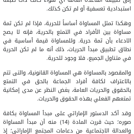
إلى طبيعة القاعدة العامة أي سواء كانت ذات صبغة
استبدادية تعسفية أو لم تكن كذلك.
وهكذا تمثل المساواة أساساً للحرية، فإذا لم تكن ثمة
مساواة بين الأفراد في التمتع بالحرية، فإنه لا يصح
الادعاء بأن ثمة حرية. وللمساواة قيمة أساسية في
نطاق تطبيق مبدأ الحريات، ذلك أنه ما لم تكن الحرية
في متناول الجميع، فلا وجود للحرية.
والمقصود بالمساواة هي المساواة القانونية، والتى تتم
بالاعتراف لكافة أفراد الجماعة بالحق في التمتع
بالحقوق والحريات العامة، بغض النظر عن مدى إمكانية
تمتعهم الفعلي بهذه الحقوق والحريات.
وقد أكد الدستور الإماراتي على مبدأ المساواة بكافة
صوره؛ حيث قررت المادة (14) منه أن مبدأ المساواة
والعدالة الاجتماعية من دعامات المجتمع الإماراتي؛ إذ