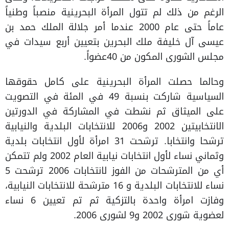
الرغم من ذلك لم تتول المرأة البحرينية منصباً وطنياً
عاماً حتى عام 2000 عندما أمر جلالة الملك حمد بن
عيسى آل خليفة ملك البحرين بتعيين أربع سيدات في
مجلس الشورى المكون من 40عضواً.
وحالما حصلت المرأة البحرينية على كامل حقوقها
السياسية شاركت بنسبة 49 في المئة في التصويت
على الميثاق ثم نشطت في المشاركة في الدورتين
الانتخابيتين 2002 و2006 للانتخابات البلدية والنيابية
ترشحا وانتخابا. ترشحت 31 امرأة لأول انتخابات بلدية
وثماني نساء لأول انتخابات نيابية العام 2002 ولم تتمكن
أي من المترشحات من الفوز لانتخابات 2006 ترشحت 5
نساء للانتخابات البلدية و 16 مترشحة للانتخابات النيابية،
وفازت امرأة واحدة بالتزكية ثم تم تعيين 6 نساء
لعضوية شورى 2002 و9 لشورى 2006.