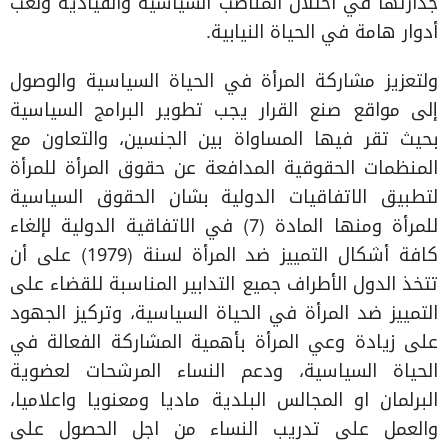
جدارتها في احتلال المناصب السياسية والقيادية ولعب
أدوار هامة في الحياة النيابية.
ولتعزيز مشاركة المرأة في الحياة السياسية والوصول
إلى مواقع صنع القرار يجب تطوير البرامج السياسية
بحيث تقر فيها المساواة بين الجنسين، والتعاون مع
المنظمات الحقوقية المدافعة عن حقوق المرأة للمرأة
لتطبيق الاتفاقيات الدولية بشان الحقوق السياسية
للمرأة ومنها المادة (7) في الاتفاقية الدولية لإلغاء
كافة أشكال التمييز ضد المرأة لسنة (1979) على أن
تتخذ الدول الأطراف جميع التدابير المناسبة للقضاء على
التمييز ضد المرأة في الحياة السياسية، وتركيز الجهود
على زيادة وعي المرأة بأهمية المشاركة الفعالة في
الحياة السياسية، ودعم النساء المرشحات لعضوية
البرلمان او المجالس البلدية ماديا ومعنويا واعلاميا،
والعمل على تدريب النساء من اجل الحصول على