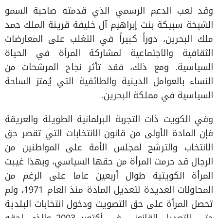
وقد لعب الدعم الرسمي الذي قدمته صاحبة السمو
الشيخة سبيكة بنت إبراهيم آل خليفة قرينة الملك حمد
ملك البحرين، دوراً كبيراً في التغلب على المعارضات
الثقافية والاجتماعية لمشاركة المرأة في الحياة
السياسية. ومع ذلك، فقد تأثر نجاح المرشحات من
النساء بالعوامل الدينية والطائفية التي يُمتز الساحة
السياسية في مملكة البحرين.
وفي الكويت ذات التجربة البرلمانية الطويلة والعريقة
فإن المادة الأولى من قانون الانتخابات التي تقصر حق
الانتخاب والترشح لمجلس الأمة على المواطنين من
الرجال قد حرمت المرأة من حقها السياسي، وبهذا غيبت
المرأة الكويتية طوال أربعين عاما على الرغم من
المحاولات العديدة لتعديل المادة منذ العام 1971، ولم
تحصل المرأة على حق التصويت ودخول انتخابات البلدية