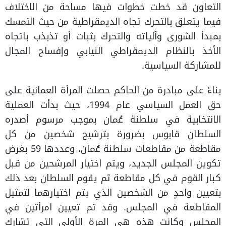
التعاون قد خطت خطوات فيها مساحة من الاختلاف
فيما يتعلق بالتحرك تجاه الديمقراطية من حيث التمسك
بمبدأ الشورى وآلياته والتحرك بثبات أو تذبذب باتجاه
الأخذ بالنظام الديمقراطي النيابي وإفساح المجال
للمشاركة السياسية.
بناءً على مبادرة من الحاكم حصلت المرأة العمانية على
حق العمل السياسي عام 1994، حيث بدأت العملية
الانتخابية في سلطنة عُمان بموجب مرسوم أصدره
السلطان قابوس بضرورة بترشيح شخصين من كل
مقاطعة من مقاطعات سلطنة عُمان، وعددها 59 بغرض
تكوين المجلس الجديد، ويتم اختيار المرشحين من قبل
كبار القوم في كل مقاطعة ثم يقوم السلطان بعد ذلك
بتعيين واحدٍ من الشخصين الذي يتم اختيارهما لتمثيل
المقاطعة في المجلس. وقد تم تعيين امرأتين في
المجلس وكانت هذه هي المرة الأولى التي تشارك