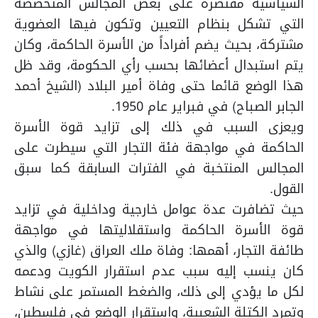
السياسية مقتصرة على بعض المجالس المتخصصة
التي تشكل بنظام التعيين وتكون فيها العضوية
مشتركة، بحيث يضم أفراداً من الأسرة الحاكمة، وكان
يتم استبدال أعضائها بحسب رأي الحكومة، وقد ظل
هذا الوضع قائما حتى وفاة أمير البلاد (الشيخ أحمد
الجابر الصباح) في فبراير عام 1950.
ويعزى السبب في ذلك إلى تزايد قوة الأسرة
الحاكمة في مواجهة فئة التجار التي سيطرت على
المجالس المنتخبة في الفترات السابقة كما سبق
القول.
حيث تضافرت عدة عوامل خارجية وداخلية في تزايد
قوة الأسرة الحاكمة واستقلاليتها في مواجهة
طائفة التجار، أهمها: وفاة ملك العراق (غازي) والذي
كان ينسب إليه سبب عدم استقرار الكويت ودعمه
لكل ما يؤدي إلى ذلك، والضغط المستمر على نشاط
وتمرد الكتلة الشعبية، واستقرار الوضع في فلسطين،