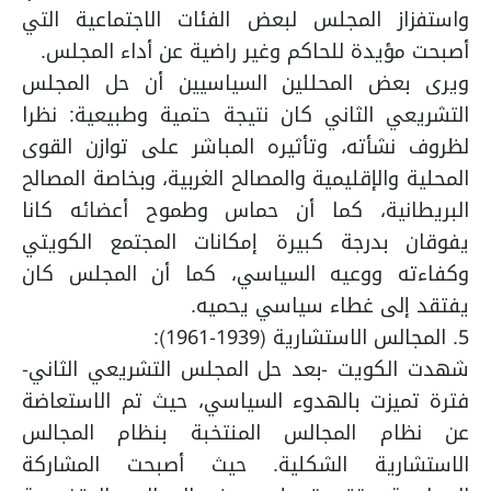
واستفزاز المجلس لبعض الفئات الاجتماعية التي
أصبحت مؤيدة للحاكم وغير راضية عن أداء المجلس.
ويرى بعض المحللين السياسيين أن حل المجلس
التشريعي الثاني كان نتيجة حتمية وطبيعية: نظرا
لظروف نشأته، وتأثيره المباشر على توازن القوى
المحلية والإقليمية والمصالح الغربية، وبخاصة المصالح
البريطانية، كما أن حماس وطموح أعضائه كانا
يفوقان بدرجة كبيرة إمكانات المجتمع الكويتي
وكفاءته ووعيه السياسي، كما أن المجلس كان
يفتقد إلى غطاء سياسي يحميه.
5. المجالس الاستشارية (1939-1961):
شهدت الكويت -بعد حل المجلس التشريعي الثاني-
فترة تميزت بالهدوء السياسي، حيث تم الاستعاضة
عن نظام المجالس المنتخبة بنظام المجالس
الاستشارية الشكلية. حيث أصبحت المشاركة