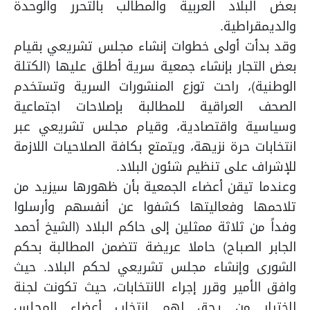
بعض البلاد العربية والمطالب بالتحرر والوحدة
والديمقراطية.
وقد بدأت أولى خطوات إنشاء مجلس تشريعي بقيام
بعض التجار بإنشاء جمعية سرية أطلق عليها (الكتلة
الوطنية)، راحت توزع المنشورات السرية وتستخدم
الصحف العراقية للمطالبة بإصلاحات اجتماعية
وسياسية واقتصادية، وقيام مجلس تشريعي عبر
انتخابات حرة نزيهة، ويتمتع بكافة الصلاحيات اللازمة
للإشراف على تنظيم شئون البلاد.
وعندما تيقن أعضاء الجمعية بأن ظهورها سيزيد من
تلاحمها وفعاليتها كشفوا عن أنفسهم وأرسلوا
وفداً من ثلاثة ممثلين إلى حاكم البلاد (الشيخ أحمد
الجابر الصباح) حاملا عريضة تتضمن المطالبة بحكم
الشورى وإنشاء مجلس تشريعي لحكم البلاد. حيث
وافق الأمير وقرر إجراء الانتخابات، حيث تكونت لجنة
لاختيار من يحق لهم انتخاب أعضاء المجلس