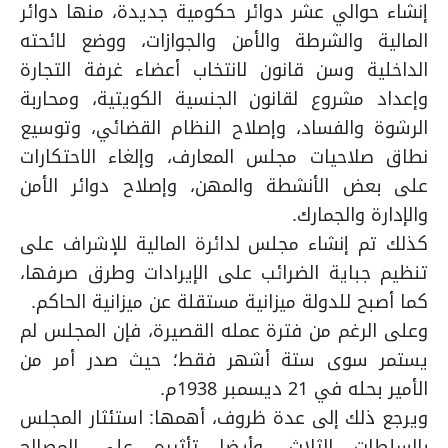
إنشاء حوالي عشر دوائر حكومية جديدة، منها دوائر
المالية والشرطة والأمن والجوازات، ووضع لائحته
الداخلية وسن قانون لانتخاب أعضاء غرفة التجارة
وإعداد مشروع لقانون الجنسية الكويتية، ومحاربة
الرشوة والفساد، وإصلاح النظام القضائي، وتوسيع
نطاق صلاحيات مجلس المعارف، وإلغاء الاحتكارات
على بعض الأنشطة والمهن، وإصلاح دوائر الأمن
والإدارة والجمارك.
كذلك تم إنشاء مجلس لدائرة المالية للإشراف على
تنظيم جباية الضرائب على الإيرادات وطرق صرفها،
كما أصبح للدولة ميزانية مستقلة عن ميزانية الحاكم.
وعلى الرغم من فترة عمله القصيرة، فإن المجلس لم
يستمر سوى ستة أشهر فقط؛ حيث صدر أمر من
الأمير بحله في 21 ديسمبر 1938م.
ويرجع ذلك إلى عدة ظروف، أهمها: استئثار المجلس
بالسلطات الثلاث، وأيضا تأثيره على المصالح