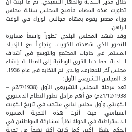
خلال مدير البلدية والجهاز التنفيذي. ثم ما لبثت أن
تطورت هذه المهام فأصبح المجلس بمثابة مجلس
وزراء مصغر يقوم بمهام مجالس الوزراء في الوقت
الراهن.
وقد شهد المجلس البلدي تطوراً واسعاً مسايرة
للتطور الذي شهدته الكويت، وتجاوباً مع الازدياد
المستمر في حاجات المجتمع والتوسع في أهداف
البلدية. مما دعا القوى الوطنية إلى المطالبة بإنشاء
مجلس آخر للمعارف، والذي تم انتخابه في عام 1936.
3. المجلس التشريعي الأول:
تعد مرحلة المجلس التشريعي الأول (2/7/1938م –
21/12/1938م) من أهم مراحل تطور النظام الدستوري
الكويتي وأول مجلس نيابي منتخب في تاريخ الكويت
السياسي. حيث أثرت هذه التجربة المسيرة
الديمقراطية في الدولة نظراً لمشاركة المواطنين في
الحكم بشكل أكبر، كما كانت أكثر نضجاً من تجربة