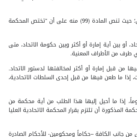
كما قرر الدستور مبدأ الرقابة على دستورية القانون؛ حيث تنص المادة (99) منه على أن “تختص المحكمة
حاد، أو بين أية إمارة أو أكثر وبين حكومة الاتحاد، متى
ي طرف من الأطراف المعنية.
يها من قبل إمارة أو أكثر لمخالفتها لدستور الاتحاد.
، إذا ما طعن فيها من قبل إحدى السلطات الاتحادية،
وماً، إذا ما أحيل إليها هذا الطلب من أية محكمة من
ة المذكورة أن تلتزم بقرار المحكمة الاتحادية العليا
ق من جانب الكافة –حكاماً ومحكومين- للأحكام الصادرة