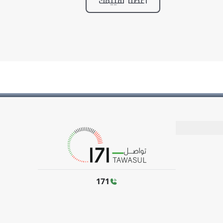
أعطنا تقييمك
171