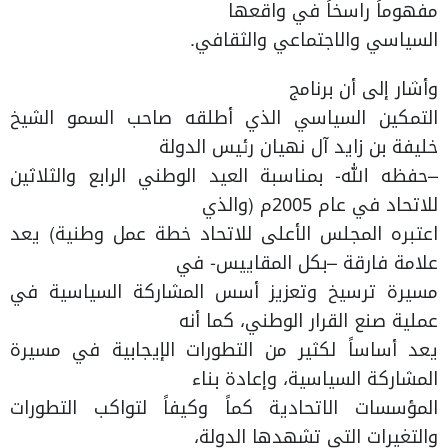
مفهوماً راسخاً في واقعها
السياسي والاجتماعي والثقافي.
وأشار إلى أن برنامج
التمكين السياسي الذي أطلقه صاحب السمو الشيخ
خليفة بن زايد آل نهيان رئيس الدولة
–حفظه الله- بمناسبة العيد الوطني الرابع والثلاثين
للاتحاد في عام 2005م (والذي
اعتبره المجلس الأعلى للاتحاد خطة عمل وطنية) يعد
علامة فارقة –بكل المقاييس- في
مسيرة ترسيخ وتعزيز أسس المشاركة السياسية في
عملية صنع القرار الوطني، كما أنه
يعد أساساً لكثير من التطورات الإيجابية في مسيرة
المشاركة السياسية، وإعادة بناء
المؤسسات الاتحادية كماً وكيفاً لتواكب التطورات
والتغيرات التي تشهدها الدولة،