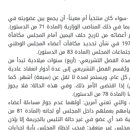
سواء كان منتخباً أم معيناً- أن يجمع بين عضويته في
المجلس وأية وظيفة من الوظائف العامة الاتحادية بما في ذلك المناصب الوزارية (المادة 71 من الدستور).
أعضائه من تاريخ حلف اليمين أمام المجلس مكافأة
يحددها القانون (القانون الاتحادي رقم 14 لسنة 1972 في شأن تحديد مكافآت أعضاء المجلس الوطني
مجلس (المادة 83 من الدستور).
ة الفصل التشريعي- (أربع) سنوات ميلادية تبدأ من
جلس (المادة 72 من الدستور). ويُقسم الفصل التشريعي إلى عدة أدوار انعقاد عادية
 كل عام، ويستمر لمدة لا تقل عن (سبعة) أشهر. كما
إذا اقتضى الأمر ذلك. وفي هذه الحالة؛ فلا يجوز
ن الدستور).
، والتي تعني أمرين: أولهما عدم جواز مساءلة أعضاء
المجلس عما يبدونه من الأفكار والآراء في أثناء قيامهم بعملهم داخل المجلس أو لجانه (المادة 81 من
ئية ضد أي عضو في غير حالة التلبس بالجريمة إلا بإذن
لمجلس غير منعقد؛ فيجب إخطار المجلس بأية إجراءات