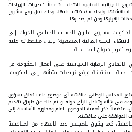
الميزانية السنوية للاتحاد متضمناً تقديرات الإيرادات
 لمناقشتها وإبداء ملاحظاته عليها، وذلك قبل رفع مشروع
حظات لإقرارها ومن ثم إصدارها.
تور بأن تقدم الحكومة مشروع قانون الحساب الختامي للدولة إلى
انتهاء السنة المالية المنقضية؛ لإبداء ملاحظاته عليه
ء تقرير ديوان المحاسبة.
لاتحادي الرقابة السياسية على أعمال الحكومة من
ت عامة للمناقشة ورفع توصيات بشأنها إلى الحكومة،
 (92) من الدستور للمجلس الوطني مناقشة أي موضوع عام يتعلق بشؤون
حكومة في شأنه وتبادل الرأي حوله. ويتم ذلك عن طريق تقديم
متضمناً ذكر أهمية الموضوع العام ومحاوره الأساسية إلى
ب الموافقة على مناقشته.
اقشة، كما يكون للمجلس بعد الانتهاء من المناقشة