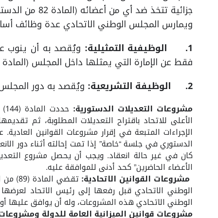
جزائية تتخذ ضد أي من أعضائه (المادة 82 من الدستور).
ويمارس المجلس الوطني الاتحادي عدة وظائف أسا
1.
الوظيفية التمثيلية:
ويُقصد به أن ينوب ع
فقط عن الإمارة التي يمثلها داخل المجلس (المادة 77 من الدستور).
2.
الوظيفة التشريعية:
ويُقصد به دور المجلس ف
مشروعات التعديلات الدستورية:
حد
الأعلى للاتحاد باقتراح التعديلات المطلوبة، ثم تقديم
الإجراءات المتبعة في إقرار مشروعات القوانين العادية
الدستوري في جلسة “خاصة” إذا تمت إحالته أثناء دور الانعق
كان في غير حالة انعقاد. ويجب أن يحصل مشروع التعديل
الأعضاء الحاضرين” كحد أدنى للموافقة عليه.
مشروعات القوانين الاتحادية:
تقضي ال
الوطني الاتحادي قبل رفعها إلى رئيس الاتحاد لعرضها
الوطني الاتحادي هذه المشروعات، وله أن يوافق عليها أو 
مشروعات قوانين الميزانية العامة للدولة ومشروعات