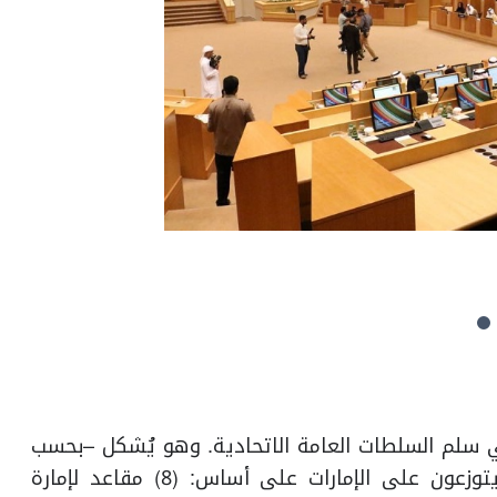
في سلم السلطات العامة الاتحادية. وهو يُشكل –بحسب
نص المادة (68) من الدستور- من (أربعين) عضواً يتوزعون على الإمارات على أساس: (8) مقاعد لإمارة