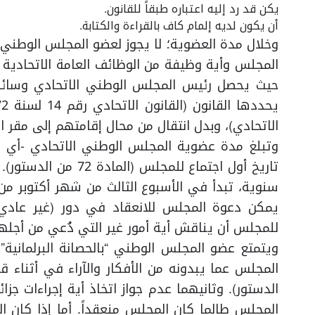
يكن قد رد إليه اعتباره طبقاً للقانون.
أن يكون لديه إلمام كاف بالقراءة والكتابة.
وخلال مدة العضوية؛ لا يجوز لعضو المجلس الوطني -
حيث يحصل رئيس المجلس الوطني الاتحادي وسائر 
الاتحادي)، وبدل انتقال من محال إقامتهم إلى مقر اجتماعات ال
وتبلغ مدة عضوية المجلس الوطني الاتحادي -أي مد
تاريخ أول اجتماع للم
سنوية، تبدأ في الأسبوع الثالث من شهر أكتوبر من
يمكن دعوة المجلس للانعقاد في دور (غير عادي) 
للمجلس أن يناقش أية أمور غير التي دُعي من أجلها (المادة 78 م
ويتمتع عضو المجلس الوطني “بالحصانة البرلمانية”
الدستور). وثانيهما عدم جواز اتخاذ أية إجراءات جزا
المجلس طالما كان المجلس منعقداً. أما إذا كان ا