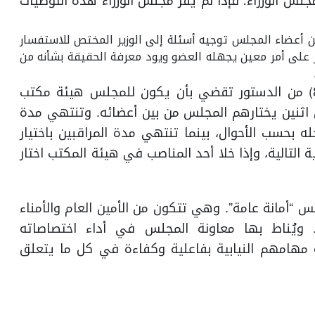
س الوزراء؛ فإذا لم يقر مجلس الوزراء هذه التوصيات
 لأي عضو من أعضاء المجلس توجيه أسئلة إلى الوزير المختص للاستفسار
ر على أمر معين يجهله العضو ويود معرفة الحقيقة بشأنه من
أما من الناحية التنظيمية للمجلس، فإن المادة (84) من الدستور تقضي بأن يكون للمجلس هيئة مكتب
 اثنين يختارهم المجلس من بين أعضائه. وتنتهي مدة
ه بحسب الأحوال، بينما تنتهي مدة المراقبين باختيار
لتالية، وإذا خلا أحد المناصب في هيئة المكتب اختار
ن يكون للمجلس “أمانة عامة”. وهي تتكون من الأمين العام والأمناء
. ويُناط بها معاونة المجلس في أداء اختصاصاته
ة مهامهم النيابية بفاعلية وكفاءة في كل ما يتعلق