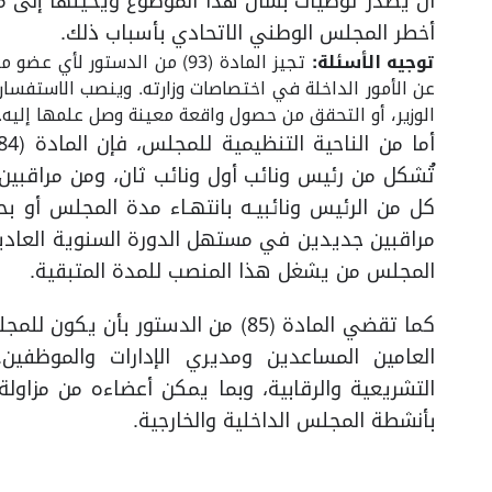
أن يصدر توصيات بشأن هذا الموضوع ويحيلها إلى مجل
أخطر المجلس الوطني الاتحادي بأسباب ذلك.
توجيه الأسئلة:
تجيز المادة (93) من الدستور
عن الأمور الداخلة في اختصاصات وزارته. وينصب الاستفسا
الوزير، أو التحقق من حصول واقعة معينة وصل علمها إليه.
تُشكل من رئيس ونائب أول ونائب ثان، ومن مراقبين
كل من الرئيس ونائبيـه بانتهـاء مدة المجلس أو بحل
مراقبين جديدين في مستهل الدورة السنوية العادية ا
المجلس من يشغل هذا المنصب للمدة المتبقية.
كما تقضي المادة (85) من الدستور بأ
العامين المساعدين ومديري الإدارات والموظفين
التشريعية والرقابية، وبما يمكن أعضاءه من مزاول
بأنشطة المجلس الداخلية والخارجية.