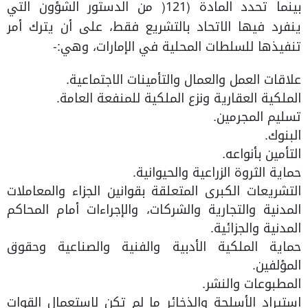
بينما تحدد المادة (121( من الدستور الشؤون التي
ينفرد فيها الاتحاد بالتشريع فقط، على أن يترك أمر
تنفيذها للسلطات المحلية في الإمارات، وهي:-
علاقات العمل والعمال والتأمينات الاجتماعية.
الملكية العقارية ونزع الملكية للمنفعة العامة.
تسليم المجرمين.
البنوك.
التأمين بأنواعه.
حماية الثروة الزراعية والحيوانية.
التشريعات الكبرى المتعلقة بقوانين الجزاء والمعاملات
المدنية والتجارية والشركات، والإجراءات أمام المحاكم
المدنية والجزائية.
حماية الملكية الأدبية والفنية والصناعية وحقوق
المؤلفين.
المطبوعات والنشر.
استيراد الأسلحة والذخائر ما لم تكن لاستعمال القوات