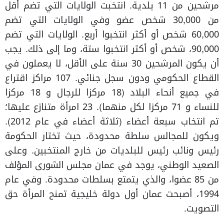
مرشحين من 11 بلدية. انتخبت الولايات التي تضم أقل
من 30,000 شخص عضو وفي الولايات التي تضم
60,000 شخص أو أكثر انتخبوا أربع. الولايات التي تضم
90,000، شخص أو أكثر انتخبوا ستة، وما إلى ذلك. يجب
أن يكون المرشحين 30 سنة على الأقل، لا يعملون في
القطاع الحكومي ودون سجل جنائي. 107 مراكز اقتراع
في جميع أنحاء البلاد (18 مركزا للرجال و 18 مركزا
للنساء و 71 مركزا لكل منهما). 23 امرأة متنازع عليها؛
تم انتخاب سبعة أعضاء (ثلاثة أعضاء في عام 2012).
ويكون للمجالس سلطة محدودة، حيث تختار الحكومة
رئيس ونائب رئيس للبلديات من خارج المنتخبين. وعلى
الصعيد الوطني، يوجد في عمان مجلس الشورى المؤلف
من 85 عضوا، والذي يتمتع بسلطات محدودة. وفي عام
1994، أصبحت عمان أول دولة خليجية تمنح المرأة حق
التصويت.