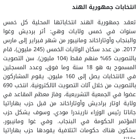
انتخابات جمهورية الهند
تعقد جمهورية الهند انتخاباتها المحلية كل خمس
سنوات في خمس ولايات وهي: أتر برديش وغوا
والبنجاب وأوتاراخاند ومانيبور من شهر فبراير إلى مارس
2017. من عدد سكان الولايات الخمس (245 مليون)، قام
بالتصويت 65% منهم فقط (104 مليون). سن التصويت
المسموح به هو 18 سنة وما فوق، وعدد المسجلين
في الانتخابات يصل إلى 160 مليون. يقوم المشاركون
بالتصويت من خلال آلات التصويت الالكترونية. انتخب 690
عضوا في الجمعية التشريعية، وفاز معظم المقاعد في
ولاية اوتار براديش وأوتاراخاند من قبل حزب بهاراتيا
جاناتا رئيس الوزراء ناريندرا مودي. وسوف يشكل حزب
المؤتمر الحكومة في البنجاب. وفي غوا ومانيبور،
ستكون هناك حكومات ائتلافية يقودها حزب بهاراتيا