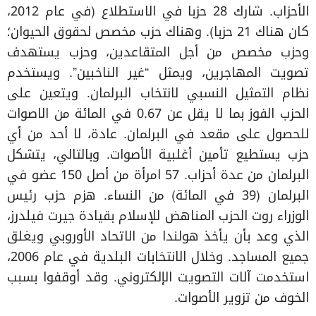
الأحزاب. شارك 28 حزبا في الاستطلاع (في عام 2012،
كان هناك 21 حزبا). وهناك حزب مخصص لحقوق الحيوان؛
وحزب مخصص من أجل المتقاعدين، وحزب يستهدف
تصويت المهاجرين، ويمثل “غير الناخبين”. ويستخدم
نظام التمثيل النسبي لانتخاب البرلمان. ويتعين على
الحزب الفوز بما لا يقل عن 0.67 في المائة من الاصوات
للحصول على مقعد في البرلمان. عادة، لا أحد من أي
حزب يستطيع تأمين أغلبية الأصوات. وبالتالي، يتشكل
البرلمان من عدة أحزاب. 57 امرأة من أصل 150 عضو في
البرلمان (39 في المائة) من النساء. هزم حزب رئيس
الوزراء روت الحزب المناهض للإسلام بقيادة جيرت فيلدرز،
الذي وعد بأن يأخذ هولندا من الاتحاد الأوروبي ويغلق
جميع المساجد. وخلال الانتخابات البلدية في عام 2006،
استخدمت آلات التصويت الإلكتروني. وقد أوقفوا بسبب
الخوف من تزوير الأصوات.