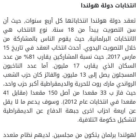
انتخابات دولة هولندا
تعقد دولة هولندا انتخاباتها كل أربع سنوات, حيث أن
سن التصويت يبدأ من 18 سنة. نوع الانتخاب هي
الانتخابات البرلمانية, حيث يقوم الناس بالمشاركة من
خلال التصويت اليدوي. أحدث انتخاب انعقد في تاريخ 15
مارس 2017, حيث نسبة المشاركين يقارب 81% من عدد
السكان الذي يقارب 17 مليون. أما عدد الناخبون
المسجلون يصل إلى 13 مليون. والفائز كان حزب الشعب
الرواندي مارك روت للحرية والديمقراطية أكبر حزب واحد،
حيث فاز ب 33 مقعدا من أصل 150 مقعدا (مقابل 41
مقعدا في انتخابات عام 2012). وسوف يدعم ما لا يقل
عن اربعة احزاب اخرى جبهة الدفاع عن الديمقراطية
لتشكيل حكومة ائتلافية.
لهولندا برلمان يتكون من مجلسين. لديهم نظام متعدد