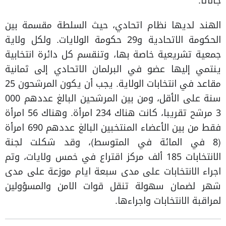
جاناتا.
الهند لديها نظام اتحادي، حيث السلطة مقسمة بين
الحكومة الاتحادية و29 حكومة الولايات. ولكل ولاية
جمعية تشريعية خاصة بها، وتنقسم كل دائرة انتخابية
ينتمي إليها عضو في البرلمان الاتحادي إلى ثمانية
مقاعد في انتخابات الولاية. يجب أن يكون المرشحون 25
سنة على الأقل، ومن بين المرشحين البالغ عددهم 000
3 مرشح تقريبا، كانت هناك 234 امرأة. وهناك 56 امرأة
فقط من بين الأعضاء المنتخبين البالغ عددهم 690 امرأة
(8 في المائة في المتوسط)، وقد شكلت لجنة
الانتخابات 185 ألف مركز اقتراع في خمس ولايات، وتم
اجراء الانتخابات على مدى سبعة ايام موزعة على مدى
شهر لضمان سهولة تنقل قوات الامن والمسؤولين
لمراقبة الانتخابات واجراءها.