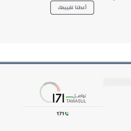
أعطنا تقييمك
171