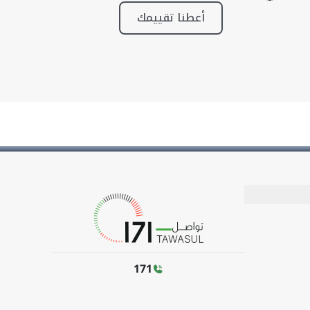
أعطنا تقييمك
171