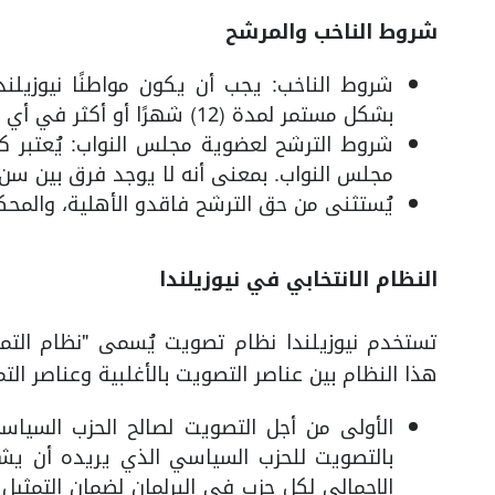
شروط الناخب والمرشح
شروط الناخب: يجب أن يكون مواطنًا نيوزيلنديً
بشكل مستمر لمدة (12) شهرًا أو أكثر في أي وقت من حياته، وألا تقل سنه عن (18) عامًا.
شروط الترشح لعضوية مجلس النواب: يُعتبر ك
مجلس النواب. بمعنى أنه لا يوجد فرق بين سن 
يُستثنى من حق الترشح فاقدو الأهلية، والمح
النظام الانتخابي في نيوزيلندا
هذا النظام بين عناصر التصويت بالأغلبية وعناصر الت
الأولى من أجل التصويت لصالح الحزب السياس
بالتصويت للحزب السياسي الذي يريده أن يش