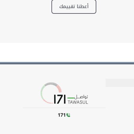
أعطنا تقييمك
171