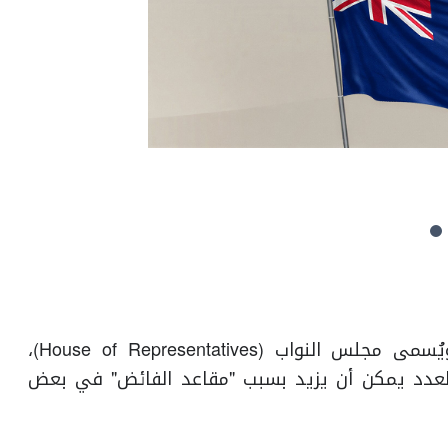
يتكون البرلمان في نيوزيلندا من غرفة واحدة، ويُسمى مجلس النواب (House of Representatives)،
 الرغم من أن العدد يمكن أن يزيد بسبب "مقاعد الفائض" في بعض