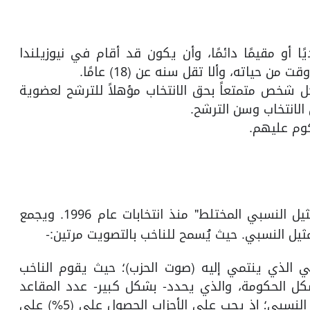
ا أو مقيمًا دائمًا، وأن يكون قد أقام في نيوزيلندا
ل شخص متمتعاً بحق الانتخاب مؤهلاً للترشح لعضوية
الانتخاب وسن الترشح.
كوم عليهم.
تستخدم نيوزيلندا نظام تصويت يُسمى "نظام التمثيل النسبي المختلط" منذ انتخابات عام 1996. ويجمع
مثيل النسبي. حيث يُسمح للناخب بالتصويت مرتين:-
ي الذي ينتمي إليه (صوت الحزب)؛ حيث يقوم الناخب
كل الحكومة، والذي يحدد- بشكل كبير- عدد المقاعد
الإجمالي لكل حزب في البرلمان لضمان التمثيل النسبي؛ إذ يجب على الأحزاب الحصول على (5%) على