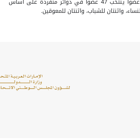
• وينتخب أعضاء مجلس الشيوخ البالغ عددهم 67 عضوا ينتخب 47 عضوا في دوائر منفردة على أساس