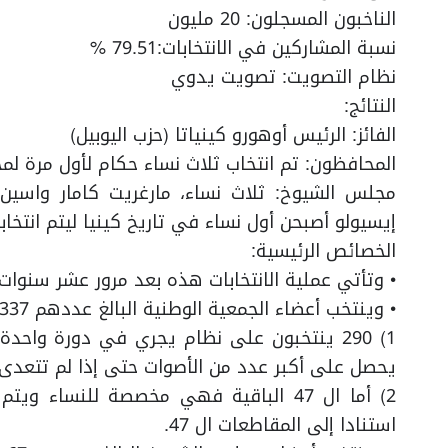
الناخبون المسجلون: 20 مليون
نسبة المشاركين في الانتخابات:79.51 %
نظام التصويت: تصويت يدوي
النتائج:
الفائز: الرئيس أوهورو كينياتا (حزب اليوبيل)
المحافظون: تم انتخاب ثلاث نساء حكام لأول مرة ل
مجلس الشيوخ: ثلاث نساء، مارغريت كامار واسين
إيسيولو أصبحن أول نساء في تاريخ كينيا ليتم انتخ
الخصائص الرئيسية:
• وتأتي عملية الانتخابات هذه بعد مرور عشر سنوات على
• وينتخب أعضاء الجمعية الوطنية البالغ عددهم 337 عضوا بطريقتين؛
1) 290 ينتخبون على نظام يجري في دورة واح
يحصل على أكبر عدد من الأصوات حتى إذا لم تتعدى 
2) أما ال 47 الباقية فهي مخصصة للنساء و
استنادا إلى المقاطعات ال 47.