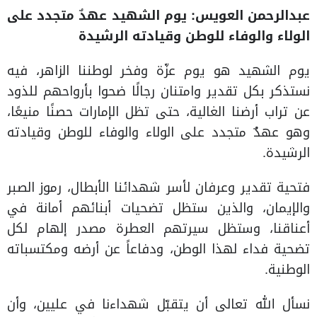
عبدالرحمن العويس: يوم الشهيد عهدٌ متجدد على
الولاء والوفاء للوطن وقيادته الرشيدة
يوم الشهيد هو يوم عزّة وفخر لوطننا الزاهر، فيه
نستذكر بكل تقدير وامتنان رجالًا ضحوا بأرواحهم للذود
عن تراب أرضنا الغالية، حتى تظل الإمارات حصنًا منيعًا،
وهو عهدٌ متجدد على الولاء والوفاء للوطن وقيادته
الرشيدة.
فتحية تقدير وعرفان لأسر شهدائنا الأبطال، رموز الصبر
والإيمان، والذين ستظل تضحيات أبنائهم أمانة في
أعناقنا، وستظل سيرتهم العطرة مصدر إلهام لكل
تضحية فداء لهذا الوطن، ودفاعاً عن أرضه ومكتسباته
الوطنية.
نسأل الله تعالى أن يتقبّل شهداءنا في عليين، وأن