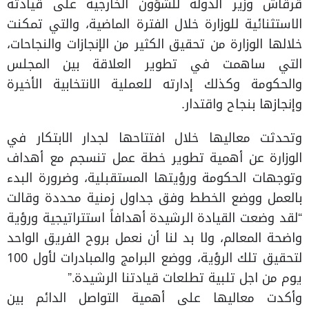
قرقاش وزير الدولة للشؤون الخارجية على قيادته
الاستثنائية للوزارة خلال الفترة الماضية، والتي تمكنت
خلالها الوزارة من تحقيق الكثير من الإنجازات والنجاحات،
التي ساهمت في تطوير العلاقة بين المجلس
والحكومة وكذلك إدارته للعملية الانتخابية الأخيرة
وإنجازها بنجاح واقتدار.
وتحدثت معاليها خلال افتتاحها لجدار الابتكار في
الوزارة عن أهمية تطوير خطة عمل تنسجم مع أهداف
وتوجهات الحكومة ورؤيتها المستقبلية، وضرورة البدء
بالعمل ووضع الخطط وفق جداول زمنية محددة وقالت
“لقد وضعت القيادة الرشيدة أهدافاً استتراتيجية ورؤية
واضحة المعالم، ولا بد لنا أن نعمل بروح الفريق الواحد
لتحقيق تلك الرؤية، ووضع البرامج والمبادرات لأول 100
يوم من اجل تلبية تطلعات قيادتنا الرشيدة.”
وأكدت معاليها على أهمية التواصل الدائم بين