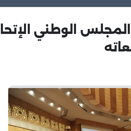
: المجلس الوطني الإت
عاته