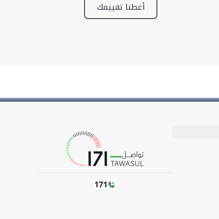
أعطنا تقييمك
171