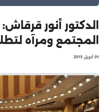
الدكتور أنور قرقاش
المجتمع ومرآه لتطل
01 أبريل 2015