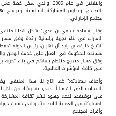
والثلاثين في عام 2005، والذي
الاتحادي، وتطوير المشاركة السياسية، وترسيخ 
مجتمع الإماراتي.
وقال سعادة سامي بن عدي:” شكل هذا الملتقى فر
الامارات في بناء تجربة برلمانية رائدة وفق مسا
الشيخ خليفة بن زايد آل نهيان، رئيس الدولة “ح
مساندة للحكومة في العمل على خدمة الوطن والم
وفق مسار متدرج منتظم بساهم في بناء تجربة برلما
على كافة المؤشرات العالمية.
وأضاف سعادته:” كما اتاح لنا هذا الملتقى ايضا
الانتخابية الذي بات مثالاً يحتذى به، وذلك من خلال 
على توظيفها لدعم جهود لنشر ثقافة المشاركة 
المشاركة في العملية الانتخابية، والتي حققت دورا
وأفراد المجتمع.