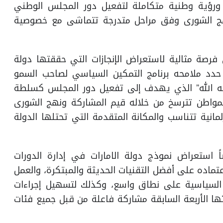
 شكل خطة عمل ورؤية وطنية متكاملة لتفعيل دور المجلس الوطني
نهج الشورى وفق مراحل متدرجة تتماشى مع خصوصية
صة مثالية لاستعراض الإنجازات التي حققتها دولة
ر حدد ملامحه برنامج التمكين السياسي لصاحب السمو
فظه الله” الذي يهدف إلى تفعيل دور المجلس كسلطة
واطن تترسخ من خلاله قيم المشاركة ونهج الشورى
نية تتناسب والمكانة المتقدمة التي تحتلها الدولة
ً استعراض نموذج دولة الامارات في إدارة الدورات
اعتماده على أفضل التقنيات الحديثة والمبتكرة، والعمل
السياسية على نطاق واسع، وكذلك لتسهيل إجراءات
تها الأربعة السابقة مشاركة فاعلة من قبل جميع فئات