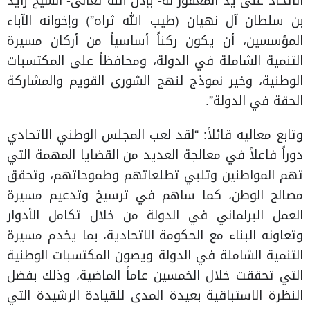
الاتحاد على يد المغفور له- بإذن الله تعالى- الشيخ زايد
بن سلطان آل نهيان (طيب الله ثراه”) وإخوانه الآباء
المؤسسين، أن يكون ركناً أساسياً من أركان مسيرة
التنمية الشاملة في الدولة، ومحافظاً على المكتسبات
الوطنية، وخير نموذج لنهج الشورى القويم والمشاركة
الحقة في الدولة”.
وتابع معاليه قائلاً: “لقد لعب المجلس الوطني الاتحادي
دوراً فاعلاً في معالجة العديد من القضايا المهمة التي
تهم المواطنين وتلبي تطلعاتهم وطموحاتهم، وتحقق
مصالح الوطن، كما ساهم في ترسيخ وتدعيم مسيرة
العمل البرلماني في الدولة من خلال تكامل الأدوار
وتعاونه البناء مع الحكومة الاتحادية، بما يخدم مسيرة
التنمية الشاملة في الدولة ويصون المكتسبات الوطنية
التي تحققت خلال الخمسين عاماً الماضية، وذلك بفضل
النظرة الاستباقية بعيدة المدى للقيادة الرشيدة التي