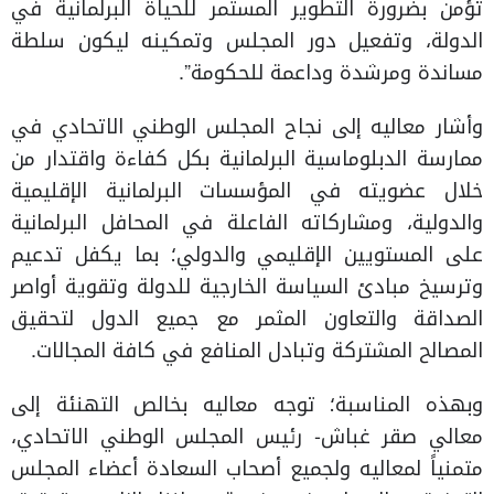
تؤمن بضرورة التطوير المستمر للحياة البرلمانية في
الدولة، وتفعيل دور المجلس وتمكينه ليكون سلطة
مساندة ومرشدة وداعمة للحكومة”.
وأشار معاليه إلى نجاح المجلس الوطني الاتحادي في
ممارسة الدبلوماسية البرلمانية بكل كفاءة واقتدار من
خلال عضويته في المؤسسات البرلمانية الإقليمية
والدولية، ومشاركاته الفاعلة في المحافل البرلمانية
على المستويين الإقليمي والدولي؛ بما يكفل تدعيم
وترسيخ مبادئ السياسة الخارجية للدولة وتقوية أواصر
الصداقة والتعاون المثمر مع جميع الدول لتحقيق
المصالح المشتركة وتبادل المنافع في كافة المجالات.
وبهذه المناسبة؛ توجه معاليه بخالص التهنئة إلى
معالي صقر غباش- رئيس المجلس الوطني الاتحادي،
متمنياً لمعاليه ولجميع أصحاب السعادة أعضاء المجلس