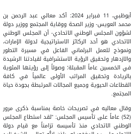
أبوظبي، 11 فبراير 2024: أكد معالي عبد الرحمن بن
محمد العويس- وزير الصحة ووقاية المجتمع ووزير دولة
لشؤون المجلس الوطني الاتحادي- أن المجلس الوطني
الاتحادي هو أحد الركائز الاستراتيجية لدولة الإمارات،
ونموذج للعمل البرلماني الفاعل في مسيرة التطور
والازدهار وتحقيق الرؤية الاستشرافية لقيادتنا الرشيدة
في الخمسين عاماً المقبلة؛ وصولاً إلى رؤيتها المئوية
بالريادة وتحقيق المراتب الأولى عالمياً في كافة
القطاعات الحيوية وجميع المجالات المرتبطة بجودة حياة
المجتمع.
وقال معاليه في تصريحات خاصة بمناسبة ذكرى مرور
(52) عاماً على تأسيس المجلس: “لقد استطاع المجلس
الوطني الاتحادي منذ تأسيسه تزامناً مع قيام دولة