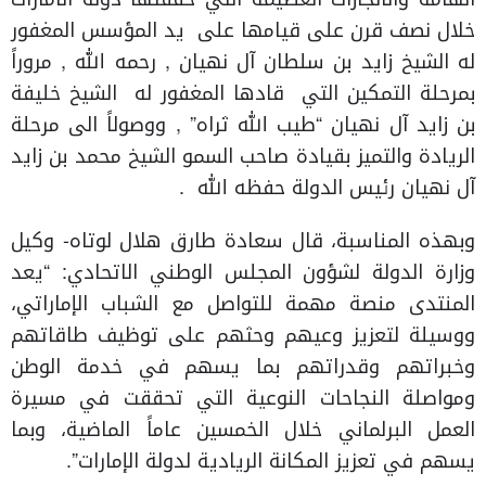
خلال نصف قرن على قيامها على يد المؤسس المغفور
له الشيخ زايد بن سلطان آل نهيان , رحمه الله , مروراً
بمرحلة التمكين التي قادها المغفور له الشيخ خليفة
بن زايد آل نهيان “طيب الله ثراه” , ووصولاً الى مرحلة
الريادة والتميز بقيادة صاحب السمو الشيخ محمد بن زايد
آل نهيان رئيس الدولة حفظه الله .
وبهذه المناسبة، قال سعادة طارق هلال لوتاه- وكيل
وزارة الدولة لشؤون المجلس الوطني الاتحادي: “يعد
المنتدى منصة مهمة للتواصل مع الشباب الإماراتي،
ووسيلة لتعزيز وعيهم وحثهم على توظيف طاقاتهم
وخبراتهم وقدراتهم بما يسهم في خدمة الوطن
ومواصلة النجاحات النوعية التي تحققت في مسيرة
العمل البرلماني خلال الخمسين عاماً الماضية، وبما
يسهم في تعزيز المكانة الريادية لدولة الإمارات”.