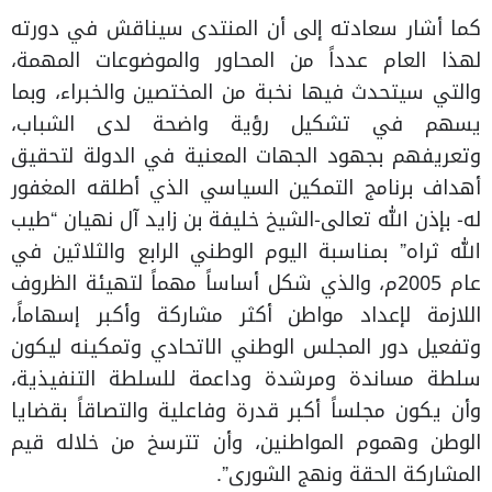
كما أشار سعادته إلى أن المنتدى سيناقش في دورته
لهذا العام عدداً من المحاور والموضوعات المهمة،
والتي سيتحدث فيها نخبة من المختصين والخبراء، وبما
يسهم في تشكيل رؤية واضحة لدى الشباب،
وتعريفهم بجهود الجهات المعنية في الدولة لتحقيق
أهداف برنامج التمكين السياسي الذي أطلقه المغفور
له- بإذن الله تعالى-الشيخ خليفة بن زايد آل نهيان “طيب
الله ثراه” بمناسبة اليوم الوطني الرابع والثلاثين في
عام 2005م، والذي شكل أساساً مهماً لتهيئة الظروف
اللازمة لإعداد مواطن أكثر مشاركة وأكبر إسهاماً،
وتفعيل دور المجلس الوطني الاتحادي وتمكينه ليكون
سلطة مساندة ومرشدة وداعمة للسلطة التنفيذية،
وأن يكون مجلساً أكبر قدرة وفاعلية والتصاقاً بقضايا
الوطن وهموم المواطنين، وأن تترسخ من خلاله قيم
المشاركة الحقة ونهج الشورى”.