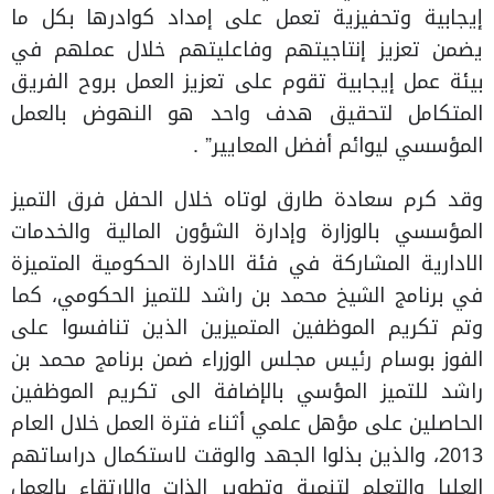
إيجابية وتحفيزية تعمل على إمداد كوادرها بكل ما
يضمن تعزيز إنتاجيتهم وفاعليتهم خلال عملهم في
بيئة عمل إيجابية تقوم على تعزيز العمل بروح الفريق
المتكامل لتحقيق هدف واحد هو النهوض بالعمل
المؤسسي ليوائم أفضل المعايير” .
وقد كرم سعادة طارق لوتاه خلال الحفل فرق التميز
المؤسسي بالوزارة وإدارة الشؤون المالية والخدمات
الادارية المشاركة في فئة الادارة الحكومية المتميزة
في برنامج الشيخ محمد بن راشد للتميز الحكومي، كما
وتم تكريم الموظفين المتميزين الذين تنافسوا على
الفوز بوسام رئيس مجلس الوزراء ضمن برنامج محمد بن
راشد للتميز المؤسي بالإضافة الى تكريم الموظفين
الحاصلين على مؤهل علمي أثناء فترة العمل خلال العام
2013، والذين بذلوا الجهد والوقت لاستكمال دراساتهم
العليا والتعلم لتنمية وتطوير الذات والارتقاء بالعمل