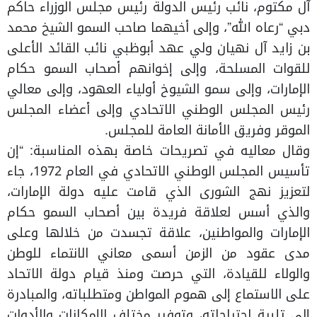
آل مكتوم، نائب رئيس الدولة رئيس مجلس الوزراء حاكم
دبي “رعاه الله”، وإلى أخيهما صاحب السمو الشيخ محمد
بن زايد آل نهيان ولي عهد أبوظبي نائب القائد الأعلى
للقوات المسلحة، وإلى إخوانهم أصحاب السمو حكام
الإمارات، وإلى سمو الشيوخ أولياء العهود، وإلى معالي
رئيس المجلس الوطني الاتحادي وإلى أعضاء المجلس
الموقر وفريق الأمانة العامة للمجلس.
وقال معاليه في تصريحات خاصة بهذه المناسبة: “إن
تأسيس المجلس الوطني الاتحادي في العام 1972، جاء
لتعزيز نهج الشورى الذي قامت عليه دولة الإمارات،
والذي أسس لعلاقة فريدة بين أصحاب السمو حكام
الإمارات والمواطنين، علاقة تجسدت من خلالها وعلى
مدى عقود من الزمن أسمى معاني الانتماء للوطن
والولاء للقيادة، التي حرصت ومنذ قيام دولة الاتحاد
على الاستماع إلى هموم المواطن ومتطلباته، والمبادرة
إلى تلبية احتياجاته، وتوفير مختلف الإمكانات والأدوات