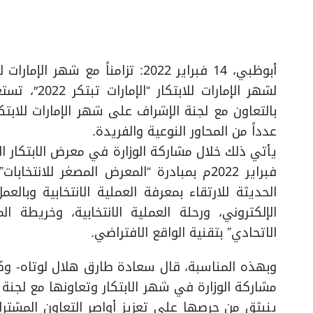
أبوظبي، 14 فبراير 2022: تزامناً م
لشهر الإمار
بالتعاون مع لجنة الإشراف على شهر الإمارات للابتك
عدداً من المحاور النوعية والفريدة.
فبراير 2022م بمبادرة “المعرض المصغر للا
الحديثة للارتقاء بمعرفة العملية الانتخابية وبالع
الإلكتروني، ورحلة العملية الانتخابية، وخريطة ا
الاتحادي” بتقنية الواقع الافتراضي.
وبهذه المناسبة، قال سعادة طارق هلال لوتاه- وكي
مشاركة الوزارة في شهر الابتكار وتعاونها مع لجنة ا
ينبثق من حرصها على تعزيز أواصر التعاون المشترك