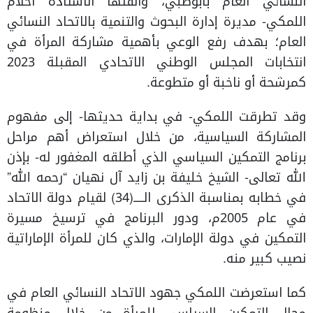
النسائي العام بأبوظبي، وألقتها الأستاذة أحلام
اللمكي- مديرة إدارة البحوث والتنمية بالاتحاد النسائي
العام؛ بهدف رفع الوعي بأهمية مشاركة المرأة في
انتخابات المجلس الوطني الاتحادي المقبلة 2023
كمرشحة أو ناخبة أو متطوعة.
وقد تطرقت اللمكي- في بداية حديثها- إلى مفهوم
المشاركة السياسية، من خلال استعراض أهم مراحل
برنامج التمكين السياسي الذي أطلقه المغفور له- بإذن
الله تعالى- الشيخ خليفة بن زايد آل نهيان “رحمه الله”
في خطابه بمناسبة الذكرى الـــــ(34) لقيام دولة الاتحاد
في عام 2005م، ودور البرنامج في ترسيخ مسيرة
التمكين في دولة الإمارات، والذي كان للمرأة الإماراتية
نصيب كبير منه.
كما استعرضت اللمكي جهود الاتحاد النسائي العام في