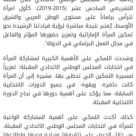
التشريعي السادس عشر (2015-2019)، كأول امرأة
تترأس برلماناً على مستوى الوطن العربي والشرق
الأوسط، يُعتبر نتيجة مباشرة لرؤية قيادتنا الرشيدة نحو
تمكين المرأة الإماراتية وتعزيز حضورها المؤثر والفاعل
في مجال العمل البرلماني في الدولة”.
وشددت اللمكي على الأهمية الكبيرة لمشاركة المرأة
في انتخابات المجلس الوطني الاتحادي المقبلة؛ تعزيزاً
لمسيرة التمكين التي تحظى بها، مشيرة إلى أن المرأة
كانت حاضرة- وبقوة- في جميع الدورات الانتخابية
السابقة، مما يؤكد على أهمية دورها في نجاح الدورة
الانتخابية المقبلة.
كذلك أكدت اللمكي على أهمية المشاركة الواعية
للمرأة في انتخابات المجلس الوطني الاتحادي المقبلة،
من خلال الحرص على تثقيفها وزيادة وعيها واطلاعها