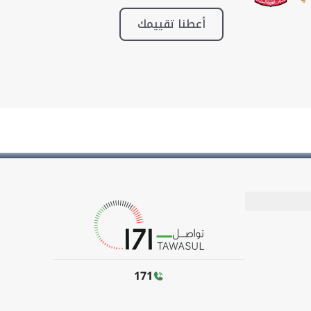
أعطنا تقييمك
171