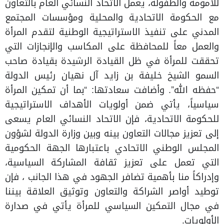
للأمومة والطفولة، يعمل الاتحاد النسائي العام بالتعاون
مع الحكومة الاتحادية والمحلية ومؤسسات المجتمع
المدني على تنفيذ الاستراتيجية الوطنية لتقدم المرأة
والعمل معاً للمحافظة على المكاسب والإنجازات التي
تحققت للمرأة في ظل القيادة الرشيدة بقيادة صاحب
السمو الشيخ خليفة بن زايد آل نهيان رئيس الدولة
“حفظه الله”. وأضافت سعادتها: “بما أن تمكين المرأة
سياسياً، يأتي ضمن أولويات الأهداف الاستراتيجية
للحكومة الاتحادية، فإن الاتحاد النسائي العام يسعى
إلى تعزيز مجالات التعاون بينه وبين وزارة الدولة لشؤون
المجلس الوطني الاتحادي باعتبارها الجهة الحكومية
التي تعمل على تعزيز ثقافة المشاركة السياسية،
وإدراكاً منا بأهمية تضافر الجهود في هذا الجانب ، فإن
توطيد أواصر الشراكة والتعاون وتوثيق العلاقة بيننا
في مجال التمكين السياسي للمرأة يأتي في صدارة
الأولويات.