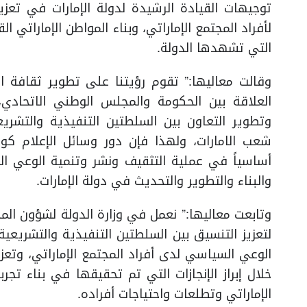
توجيهات القيادة الرشيدة لدولة الإمارات في تعز
لأفراد المجتمع الإماراتي، وبناء المواطن الإماراتي 
التي تشهدها الدولة.
وقالت معاليها:” تقوم رؤيتنا على تطوير ثقافة ال
العلاقة بين الحكومة والمجلس الوطني الاتحادي،
وتطوير التعاون بين السلطتين التنفيذية والتش
شعب الامارات، ولهذا فإن دور وسائل الإعلام كو
أساسياً في عملية التثقيف ونشر وتنمية الوعي ا
والبناء والتطوير والتحديث في دولة الإمارات.
وتابعت معاليها:” نعمل في وزارة الدولة لشؤون الم
لتعزيز التنسيق بين السلطتين التنفيذية والتشريعية
الوعي السياسي لدى أفراد المجتمع الإماراتي، وتعزي
خلال إبراز الإنجازات التي تم تحقيقها في بناء تج
الإماراتي وتطلعات واحتياجات أفراده.