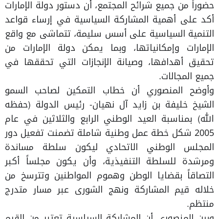
حضوراً من جميع شرائح المجتمع، أن دستور دولة الإمارات
أكد على أهمية المشاركة السياسية في إرساء قواعد
التنمية السياسية على أسس سليمة، تتماشى مع واقع
الإمارات وإمكانياتها، وبما يمكن دولة الإمارات من
تحقيق أهدافها، وصيانة الإنجازات التي تحققها في
جميع المجالات.
وأوضح المنصوري أن خطاب التمكين لصاحب السمو
الشيخ خليفة بن زايد آل نهيان- رئيس الدولة (حفظه
الله) بمناسبة العيد الوطني الرابع والثلاثين في عام
2005 شكل خطة عمل وطنية شاملة تضمنت تفعيل دور
المجلس الوطني الاتحادي ليكون سلطة مساندة
ومرشدة للسلطة التنفيذية، وأن يكون مجلساً أكبر
التصاقاً بقضايا الوطن وهموم المواطنين وتترسخ من
خلاله قيم المشاركة ونهج الشورى عبر مسار متدرج
منتظم.
وبين المنصوري أن المشاركة السياسية تعتبر من القيم