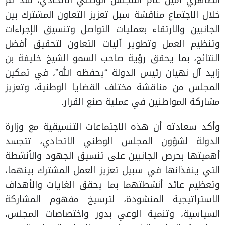
الظاهري أمين عام المجلس الوطني الاتحادي، لقد تم
خلال الاجتماع مناقشة سبل تعزيز التعاون المشترك بين
الجانبين والارتقاء بعمليات التواصل وتنسيق الإجراءات
وتنظيم العمل وتطوير آليات التعاون لتحقيق أفضل
النتائج، بما يحقق رؤية صاحب السمو الشيخ خليفة بن
زايد آل نهيان رئيس الدولة “يحفظه الله”، في تمكين
المجلس من مناقشة مختلف القضايا الوطنية، وتعزيز
مشاركة المواطنين في عملية صنع القرار.
وأكد سعادته أن هذه الاجتماعات التنسيقية مع وزارة
الدولة لشؤون المجلس الوطني الاتحادي، تتجسد
أهميتها بحرص الجانبين على تنسيق الجهود والأنشطة
التي ينفذانها في سبيل تعزيز العمل المشترك بينهما،
وتعظيم عائد أنشطتهما بما يحقق الغايات والأهداف
الاستراتيجية المنشودة، لترسيخ مفهوم المشاركة
السياسية، وتنمية الوعي بدور واختصاصات المجلس،