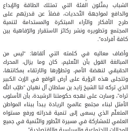
الشباب يمثّلون الفئة التي تمتلك الطاقة والإبداع
والدافع لمواجهة التّحديات، فضلاً عن قدرتِهم على
طرح الأفكار والآراء المبتكرة والمستدامة لتنمية
المجتمع وتطويره ونشر ركائز الاستقرار والرّفاهية بين
كافة أفراده”.
وأضاف معاليه في كلمته التي ألقاها: “ليس من
المبالغة القول بأن التّعليم، كان وما يزال، المحرك
الحقيقي لنهضة الأمم، وتطوّرها والارتقاء بمكانتها،
وتتجلى هذه الرؤية على أرض الواقع في الإرث الكبير
الذي تركه لنا الشيخ زايد بن سلطان آل نهيان “طيّب الله
ثراه”، وسارت على نهجه حكومتنا الرشيدة، بأن الأسلوب
الأمثل لبناء مجتمع عالميّ الريادة يبدأ ببناء المواطن
المتعلّم الذي يسعى إلى تنمية قدراته ورفع مستواه
العلمي للمشاركة في مسيرة التّطور والتّنمية في جميع
المجالات الاجتماعية والسياسية والاقتصادية”.