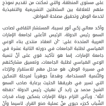
على مستوى المنطقة، والتي تمكنت من تقديم نموذج
ملهم للعلاقة بين السلطتين التشريعية والتنفيذية
لخدمة الوطن وتحقيق مصلحة المواطن.
وأكد معالي زكي أنور نسيبة، المستشار الثقافي لصاحب
السمو رئيس الدولة، الرئيس الأعلى لجامعة الإمارات
العربية المتحدة على: “أن انعقاد منتدى بناء الوعي
السّياسي لطلبة الجامعات في دورته الثانية عشرة في
جامعة الإمارات، إنما هو تأكيد قوي على أنَّ تنمية
الوعي السّياسي لطلبة الجامعات، وتعميق مشاركتهم
في مسيرة الوطن، هو مدخل مهم للاستقرار والرّخاء
والتّنمية المستدامة، وهدفاً جوهرياً لمرحلة التمكين
التي تسير في طريقها الحثيث برعاية صاحب السمو
الشيخ محمد بن زايد آل نهيان، رئيس الدولة “حفظه
الله”. ويأتي التزام دولة الإمارات بتمكين وبناء قدرات
الشّباب كجزء حيوي منْ عملية صنع القرار، لاسيما وأنّ