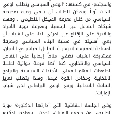
والمجتمع- في كلمتها: “الوعي السياسي يتطلب الوعي
بالذات أولاً ويمكن للطالب أن ينمي وعيه بمحيطه
السياسي من خلال معرفة الهيكل التنظيمي ، وفهم
شبكات التفاعل غير الرسمية ومعرفة توجه الأفراد
والقدرة على الإقناع غير المرئي. لِذا، على الشباب أن
يعي أهميته في عملية البناء السياسي ومعرفة
المساحة الممنوحة له وحرية التفاعل المباشر مع الأقران،
فمشاركة الشباب تضفي مناخاً إيجابياً على التفاعل
السياسي والانتخابي، كما أنها فرصة مواتية لطلبة
الجامعات للفهم الفعلي للأجندات السياسية والبرامج
الانتخابية ومكامن القوة فيها. وهذا يتطلب تعزيز
الثقافة الانتخابية ورفع الوعي البرلماني لدى شباب
الإمارات”.
وفي الجلسة النقاشية التي أدارتها الدكتورة/ موزة
الطنيجي من جامعة الإمارات، تحدث سعادة الدكتور