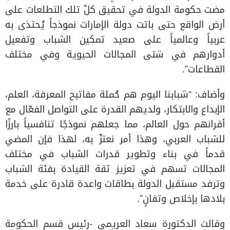
مضت حكومة الدولة في تحقيق كلّ تلك التطلعات على
أرض الواقع حتى باتت دولة الإمارات نموذجاً يُحتذى به
عربياً وعالمياً على صعيد تمكين الشباب وتفعيل
أدوارهم في شتى المجالات الحيوية وفي مختلف
القطاعات”.
وأضاف: “شبابنا اليوم هم حُملة مفاتيح المعرفة، العلم،
الإبداع والابتكار، ولديهم القدرة على التواصل الفعّال مع
أقرانهم حول العالم، مما جعلهم نموذجًا تنافسياً بارزًا
للشباب العربي، وهذا أمر نعتزّ به، لهذا فإن المضي
قدماً في بناء وتطوير قدرات الشباب في مختلف
المجالات تسهم في تعزيز ثقة القيادة بفئة الشباب
وترفد مستقبل الدولة بطاقات واعدة قادرة على خدمة
بلادها بإخلاص وتفانٍ”.
وقالت الدكتورة سعاد العريمي -رئيس قسم الحكومة