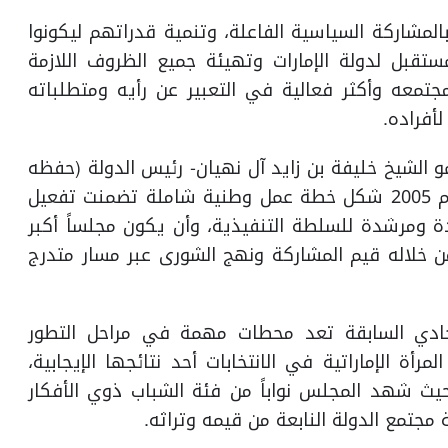
لمشاركة السياسية الفاعلة، وتنمية قدراتهم ليكونوا
تقبل لدولة الإمارات وتهيئة جميع الظروف اللازمة
تمعه وأكثر فعالية في التعبير عن رأيه ومتطلباته
لأفراده.
 الشيخ خليفة بن زايد آل نهيان- رئيس الدولة (حفظه
الله) بمناسبة العيد الوطني الرابع والثلاثين في عام 2005 شكل خطة عمل وطنية شاملة تضمنت تفعيل
 ومرشدة للسلطة التنفيذية، وأن يكون مجلساً أكبر
ن خلاله قيم المشاركة ونهج الشورى عبر مسار متدرج
تحادي السابقة تعد محطات مهمة في مراحل التطور
ة الإماراتية في الانتخابات أحد نتائجها الإيجابية،
 حيث شهد المجلس نواباً من فئة الشباب ذوي الأفكار
جتمع الدولة النابعة من قيمه وتراثه.