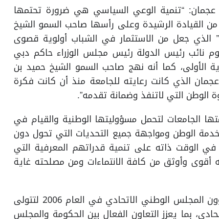
 عجمان: “تنمية الوعي السياسي هي ضرورة تحتمها
ر من القيادة الرشيدة وعلى رأسها صاحب السمو الشيخ
ه” الذي جعل من الاستثمار في الشباب أولوية قصوى
م نائب رئيس الدولة رئيس مجلس الوزراء حاكم دبي
ية الأولى، كما أنه نهج صاحب السمو الشيخ حميد بن
جمان الذي كانت رعايته للجامعة منذ أن كانت فكرة
ة الوطن التي لاتنفذ وضمانة تقدمه”.
ا الجامعات لتحمل مسؤوليتها الوطنية والقيام في
خدمة الوطن ومواجهة جميع التحديات التي تحول دون
ل في الوقت ذاته على تنمية قدراتهم المعرفية التي
له أقوى وأوثق من كافة الانتماءات ومن مصلحته غاية
وتناولت المحاضرة أهمية تأسيس وزارة الدولة لشؤون المجلس الوطني الاتحادي في العام 2006 لتتولى
دي، بما يعزز التعاون الفعال بين الحكومة والمجلس