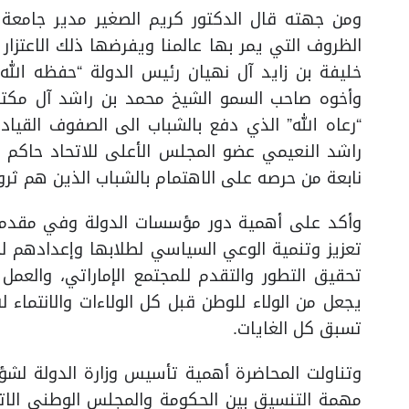
ومن جهته قال الدكتور كريم الصغير مدير جامعة
الظروف التي يمر بها عالمنا ويفرضها ذلك الاعتزا
خليفة بن زايد آل نهيان رئيس الدولة “حفظه الل
وأخوه صاحب السمو الشيخ محمد بن راشد آل مكتو
“رعاه الله” الذي دفع بالشباب الى الصفوف القياد
راشد النعيمي عضو المجلس الأعلى للاتحاد حاكم ع
نابعة من حرصه على الاهتمام بالشباب الذين هم ثرو
وأكد على أهمية دور مؤسسات الدولة وفي مقدمته
تعزيز وتنمية الوعي السياسي لطلابها وإعدادهم ل
تحقيق التطور والتقدم للمجتمع الإماراتي، والعم
يجعل من الولاء للوطن قبل كل الولاءات والانتماء 
تسبق كل الغايات.
مهمة التنسيق بين الحكومة والمجلس الوطني الاتحا