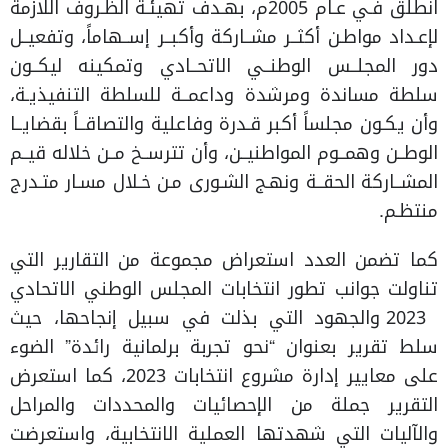
انطلق فـي عـام 2005م، بهـدف تهيئـة الظـروف اللازمة
لإعـداد مواطـن أكثــر مشــاركة وأكبــر إســهاماً، وتفعيــل
دور المجلــس الوطنــي الاتحــادي وتمكينه ليكــون
سلطة مساندة ومرشدة وداعمــة للسلطة التنفيذيـة،
وأن يكـون مجلساً أكبر قـدرة وفاعلية والتصاقــاً بقضايــا
الوطــن وهمــوم المواطنيــن، وأن تترســخ مــن خلاله قيــم
المشــاركة الحقــة ونهـج الشـورى مـن خـلال مسـار متـدرج
منتظـم.
كما تضمن العدد استعراض مجموعة من التقارير التي
تناولت جوانب تطور انتخابات المجلس الوطني الاتحادي
2023 والجهود التي بذلت في سبيل إنجاحها، حيث
سلط تقرير بعنوان “نحو تجربة برلمانية رائدة” الضوء
على معايير إدارة مشروع انتخابات 2023، كما استعرض
التقرير جملة من الإحصائيات والمحددات والمراحل
والآليات التي شهدتها العملية الانتخابية، واستعرضت