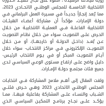
رؤية قيادتنا الرشيدة”، الضوء على نجاح تنفيــذ الــدورة
الانتخابية الخامســة للمجلس الوطنــي الاتحــادي 2023،
مما يُعد إنجـازاً جديـداً في مسـيرة العمل البرلماني فـي
دولـة الإمـارات، مؤكداً أن مشاركة أعضــاء الهيئــات
الانتخابية الفاعلــة فــي العمليــة الانتخابيـة مـن خـلال
الحـرص علـى التصويـت سـواء مـن خـلال نظـام التصويـت
عــن بُعــد (داخــل الدولــة أو خارجهــا)، أو مــن خـلال
التصويــت الإلكترونـي فـي مراكـز الانتخـاب- سواء خلال
أيـام التصويـت المبكر أو في يـوم الانتخاب الرئيـس-
دليـل واضح علـى ارتفـاع مسـتوى الوعـي السياسـي لـدى
جميع فئات مجتمــع دولــة الإمــارات.
ولفت المقال إلى أهــم ملامح المشاركة فــي انتخابـات
المجلس الوطنـي الاتحادي 2023 وهـي حــرص فئتــي
الشــباب والنســاء علــى المشاركة بفاعلية فيهــا، ممــا
يؤكــد علــى نجــاح برنامــج التمكيـن السياسـي الـذي