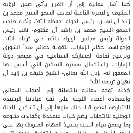
كما أشار معاليه إلى أن القرار يأتي ضمن الرؤية
الحكيمة والنظرة الثاقبة لصاحب السمو الشيخ محمد بن
زايد آل نهيان- رئيس الدولة “حفظه الله”، وأخيه صاحب
السمو الشيخ محمد بن راشد آل مكتوم- نائب رئيس
الدولة رئيس مجلس الوزراء حاكم دبي “رعاه الله”،
وإخوانهما حكام الإمارات، لتقوية دعائم مبدأ الشورى
وترسيخ ثقافة المشاركة السياسية في مجتمع دولة
الإمارات، واستكمال مسيرة التمكين التي أسس لها
المغفور له- بإذن الله تعالى- الشيخ خليفة بن زايد آل
نهيان “رحمه الله”.
كذلك توجه معاليه بالتهنئة إلى أصحاب المعالي
والسعادة أعضاء اللجنة على ثقة قيادتنا الرشيدة
لاختيارهم لعضوية اللجنة، منوهاً إلى أن تشكيل اللجنة
الوطنية للانتخابات يضم خبرات متعددة وكفاءات متنوعة
بما يضمن قيام اللجنة بتنفيذ المهام المنوطة بها على