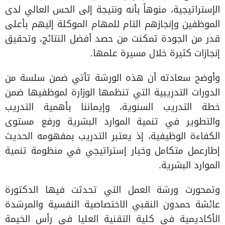
الإستراتيجية، منوهاً بأنه ونتيجة إلى الحس العالي لدى
الموظفين وإنجازهم التام للمهام الموكلة إليهم بأعلى
قدر من الجودة تمكنت من حصد أفضل النتائج، وتحقيق
إنجازات كثيرة خلال مسيرة علمها.
وأوضح سعادته أن هذه الورشة تأتي ضمن سلسة من
الدورات التدريبية التي تنظمها الوزارة لموظفيها ضمن
خطة التدريب السنوية، وإيماننا بأهمية التدريب
والتطوير في تنمية الموارد البشرية ورفع مستوى
الكفاءة الوظيفية، إذ يعتبر التدريب بمفهومه الحديث
إطارعمل متكامل وخيار إستراتيجي في منظومة تنمية
الموارد البشرية.
وتمحورت ورشة العمل التي تحدثت فيها الدكتورة
عائشة حمدون النقبي الاختصاصية النفسية والمرشدة
الأكاديمية في كلية التقنية العليا في رأس الخيمة