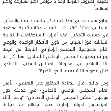
تهيئة الظروف اللازمة لإعداد مواطن أكثر مشاركة وأكبر
إسهاماً”.
وتابع سعادته في مداخلته خلال جلسة خليفة والتمكين
السياسي قائلاً: “لقد كان للشباب مكانة كبيرة ومهمة
في مسيرة التمكين، فقد أفرزت الاستحقاقات الانتخابية
السابقة فوز الشباب من ذوي الأفكار الواعدة والوعي
التام بخصوصية المجتمع الإماراتي النابعة من قيمه
وتراثه بعضوية المجلس الوطني الاتحادي، مما كان له
الأثر الواضح في مداولات المجلس الوطني الاتحادي
خلال فصوله التشريعية الأربع الأخيرة”.
ومن جانبه، قال سعادة الدكتور عمر النعيمي- الأمين
العام للمجلس الوطني الاتحادي- في حديثه حول
موضوع “تمكين المجلس الوطني الاتحادي”: “وضع الآباء
المؤسسون لدولة الإمارات نصب أعينهم عند صياغة