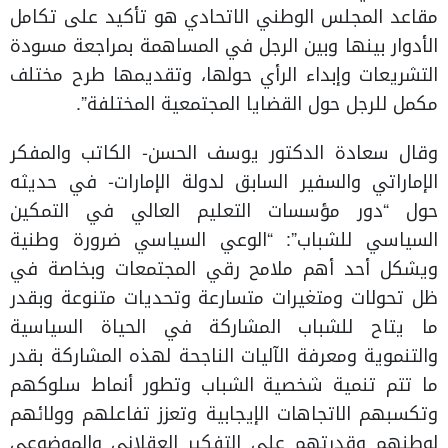
مقاعد المجلس الوطني الاتحادي هو تأكيد على تكامل
الأدوار بينها وبين الرجل في المساهمة بمراجعة مسودة
التشريعات وإبداء الرأي حولها، وتقديمها طرح مختلف
مكمل للرجل حول القضايا المجتمعية المختلفة”.
وقال سعادة الدكتور يوسف الحسن- الكاتب والمفكر
الإماراتي والسفير السابق لدولة الإمارات- في حديثه
حول “دور مؤسسات التعليم العالي في التمكين
السياسي للشباب”: “الوعي السياسي ضرورة وطنية
ويشكل أحد أهم ملامح رقي المجتمعات وبخاصة في
ظل تحولات ومتغيرات متسارعة وتحديات متنوعة وبقدر
ما يتاح للشباب المشاركة في الحياة السياسية
والتنموية ومعرفة الآليات الناجحة لهذه المشاركة بقدر
ما تتم تنمية شخصية الشباب وتطور أنماط سلوكهم
وتكسبهم الاتجاهات الإيجابية وتعزز تفاعلهم وولائهم
لوطنهم وقدرتهم على التفكير العقلاني والموضوعي