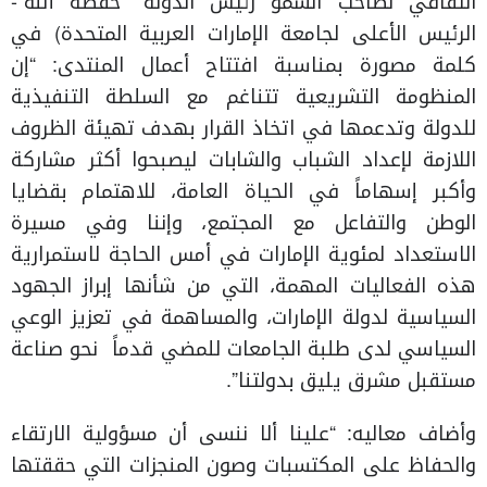
الثقافي لصاحب السمو رئيس الدولة “حفظه الله”-
الرئيس الأعلى لجامعة الإمارات العربية المتحدة) في
كلمة مصورة بمناسبة افتتاح أعمال المنتدى: “إن
المنظومة التشريعية تتناغم مع السلطة التنفيذية
للدولة وتدعمها في اتخاذ القرار بهدف تهيئة الظروف
اللازمة لإعداد الشباب والشابات ليصبحوا أكثر مشاركة
وأكبر إسهاماً في الحياة العامة، للاهتمام بقضايا
الوطن والتفاعل مع المجتمع، وإننا وفي مسيرة
الاستعداد لمئوية الإمارات في أمس الحاجة لاستمرارية
هذه الفعاليات المهمة، التي من شأنها إبراز الجهود
السياسية لدولة الإمارات، والمساهمة في تعزيز الوعي
السياسي لدى طلبة الجامعات للمضي قدماً نحو صناعة
مستقبل مشرق يليق بدولتنا”.
وأضاف معاليه: “علينا ألا ننسى أن مسؤولية الارتقاء
والحفاظ على المكتسبات وصون المنجزات التي حققتها