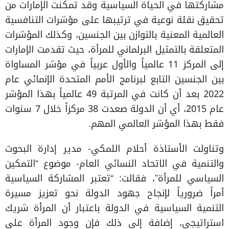
مشاركتها في الحياة السياسية وقد تمكنت الإمارات من
تحقيق نقلة نوعية في ترتيبها على مؤشرات التنافسية
العالمية المعنية بالتوازن بين الجنسين، وكذلك المؤشرات
المتعلقة بالتمثيل البرلماني للمرأة، حيث تقدمت الإمارات
إلى المركز 11 عالمياً والأول عربياً في مؤشر المساواة
بين الجنسين التابع لبرنامج الأمم المتحدة الإنمائي عام
2022 بعد أن كانت في المرتبة 49 عالمياً بهذا المؤشر
عام 2015، أي أن الدولة صعدت 38 مركزاً خلال 7 سنوات
فقط بهذا المؤشر العالمي المهم.
وتناولت الأستاذة أحلام اللمكي- مدير إدارة البحوث
والتنمية في الاتحاد النسائي العام- موضوع “التمكين
السياسي للمرأة”، فقالت: “تعتبر المشاركة السياسية
أمراً ضرورياً لإنجاح جهود الدولة نحو تعزيز مسيرة
التنمية السياسية في الدولة باعتبار أن المرأة شريك
استراتيجي، إضافة إلى ذلك فإن وجود المرأة على