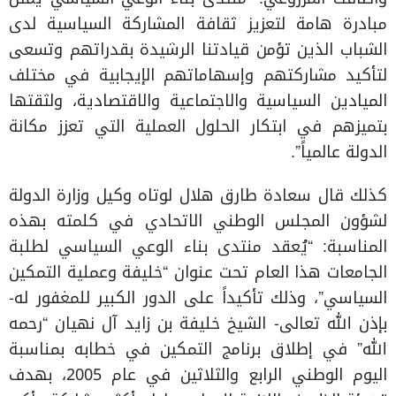
مبادرة هامة لتعزيز ثقافة المشاركة السياسية لدى
الشباب الذين تؤمن قيادتنا الرشيدة بقدراتهم وتسعى
لتأكيد مشاركتهم وإسهاماتهم الإيجابية في مختلف
الميادين السياسية والاجتماعية والاقتصادية، ولثقتها
بتميزهم في ابتكار الحلول العملية التي تعزز مكانة
الدولة عالمياً”.
كذلك قال سعادة طارق هلال لوتاه وكيل وزارة الدولة
لشؤون المجلس الوطني الاتحادي في كلمته بهذه
المناسبة: “يُعقد منتدى بناء الوعي السياسي لطلبة
الجامعات هذا العام تحت عنوان “خليفة وعملية التمكين
السياسي”، وذلك تأكيداً على الدور الكبير للمغفور له-
بإذن الله تعالى- الشيخ خليفة بن زايد آل نهيان “رحمه
الله” في إطلاق برنامج التمكين في خطابه بمناسبة
اليوم الوطني الرابع والثلاثين في عام 2005، بهدف