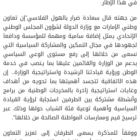
في هذا الإطار.
من جهته قال سعادة ضرار بالهول الفلاسي”إن تعاون
وطني الإمارات مع وزارة الدولة لشؤون المجلس الوطني
الإتحادي يمثل إضافة سامية ومهمة للمؤسسة ودافعا
لجهودها في مجال التمكين والمشاركة السياسية التي
نسعى من خلالها إلى رفع مستوى الوعي السياسي
بدعم من الوزارة والقائمين عليها بما ينصب في خدمة
الوطن ورؤية قيادتنا الرشيدة واستراتيجية الوزارة.. إن
هذه الاتفاقية تتجسد أهميتها بما تحويه من أهداف
وغايات استراتيجية زاخرة بالمخرجات الوطنية من برامج
وأنشطة مشتركة بين الطرفين استجابة لرؤية القيادة
السياسية وأهمية توعية فئة الشباب حولها وذلك عبر
ترسيخ قيم وممارسات المواطنة الصالحة من خلالها”.
ووفقاً للمذكرة يسعى الطرفان إلى تعزيز التعاون