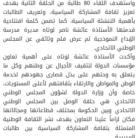
واستهدف اللقاء 80 طالبة من الحلقة الثانية بهدف
تعزيز ثقافة المشاركة السياسية، وتعريف الطالبات
بأهمية التنشئة السياسية، كما تضمن كلمة افتتاحية
قدمتها الأستاذة عائشة ناصر لوتاه مديرة مدرسة
الإبداع النموذجية ثم عرض فلم وثائقي عن المجلس
الوطني الاتحادي.
وأكدت الأستاذة عائشة لوتاه على أهمية تعاون
مؤسسات الدولة لتثقيف الأجيال عن وطنهم وكل ما
يتعلق به وحثهم على بذل قصارى جهودهم لخدمة
الوطن والمواطن والارتقاء بثقافتهم لأعلى المستويات،
خاصة وأن وزارة الدولة لشؤون المجلس الوطني
الاتحادي هي حلقة الوصل بين المجلس الوطني
الاتحادي وبين الحكومة بمختلف قطاعاتها ومجالاتها
فكان لزاماً علينا التعاون بهدف نشر الثقافة الوطنية
المتمثلة بثقافة المشاركة السياسية بين طالبات
المدرسة.