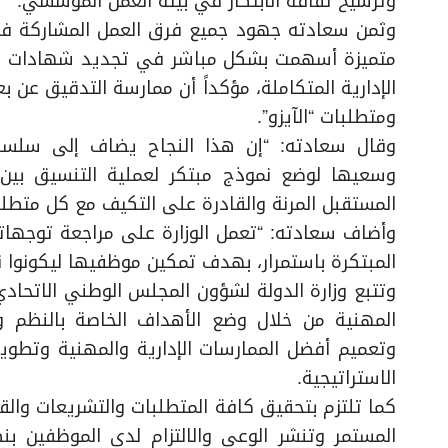
وترسيخ ثقافة الابتكار في بيئة العمل المؤسسي.
وثمن سعادته جهود جميع فرق العمل المشاركة في 
متميزة أسهمت بشكل مباشر في تجديد شهادات الموا
الإدارية المتكاملة، مؤكداً أن ممارسة التدقيق عن ب
ومتطلبات “الآيزو”.
وقال سعادته: “إن هذا النجاح يضاف إلى سلسلة 
وسعيها لوضع نموذج مبتكر لعملية التنسيق بين ا
المستقبل المرنة والقادرة على التكيف مع كل متطلب
وأضاف سعادته: “تعمل الوزارة على مراجعة توجهات
المبتكرة باستمرار، بهدف تمكين موظفيها ليكونوا نم
وتتبع وزارة الدولة لشؤون المجلس الوطني الاتحاد
المهنية من خلال وضع الأهداف الخاصة بالنظم 
وتعميم أفضل الممارسات الإدارية والمهنية وتطوي
الاستراتيجية.
كما تلتزم بتحقيق كافة المتطلبات والتشريعات والقوا
المستمر وتنشر الوعي والالتزام لدى الموظفين بنظ