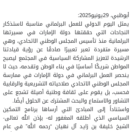
أبوظبي، 29يونيو2025:
يمثل اليوم الدولي للعمل البرلماني مناسبة لاستذكار
النجاحات التي حققتها دولة الإمارات في مسيرتها
البرلمانية منذ تأسيس المجلس الوطني الاتحادي، وهي
مسيرة متفردة تعبر تعبيرًا صادقًا عن رؤية قيادتنا
الرشيدة لتعزيز المشاركة السياسية في المجتمع ليصبح
المواطن شريكًا أساسيًا في بناء الوطن وتقدمه، حيث لا
ينحصر العمل البرلماني في دولة الإمارات في ممارسة
المجلس الوطني الاتحادي صلاحياته التشريعية والرقابية
فحسب، بل يقوم على ثقافة وطنية أصيلة تشجع على
التشاور والاستماع والبحث المشترك عن الحلول أيضًا.
واستناداً إلى المبادئ التي أرساها برنامج التمكين
السياسي الذي أطلقه المغفور له- بإذن الله تعالى-
الشيخ خليفة بن زايد آل نهيان “رحمه الله” في عام