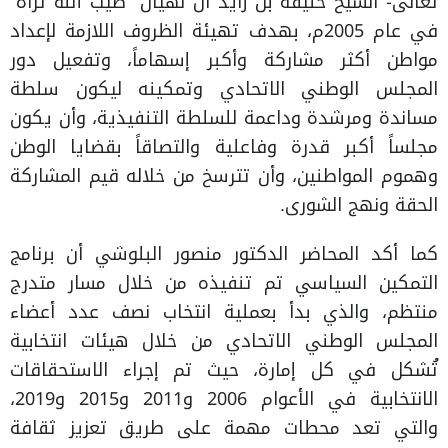
تعالى- الشيخ خليفة بن زايد آل نهيان “طيب الله ثراه”
في عام 2005م، بهدف تهيئة الظروف اللازمة لإعداد
مواطن أكثر مشاركة وأكبر إسهاماً، وتفعيل دور
المجلس الوطني الاتحادي وتمكينه ليكون سلطة
مساندة ومرشدة وداعمة للسلطة التنفيذية، وأن يكون
مجلساً أكبر قدرة وفاعلية والتصاقاً بقضايا الوطن
وهموم المواطنين، وأن تترسخ من خلاله قيم المشاركة
الحقة ونهج الشورى.
كما أكد المحاضر الدكتور منصور البلوشي أن برنامج
التمكين السياسي تم تنفيذه من خلال مسار متدرج
منتظم، والذي بدأ بعملية انتخاب نصف عدد أعضاء
المجلس الوطني الاتحادي من خلال هيئات انتخابية
تُشكل في كل إمارة، حيث تم إجراء الاستحقاقات
الانتخابية في الأعوام 2006 و2011 و2015 و2019،
والتي تعد محطات مهمة على طريق تعزيز ثقافة