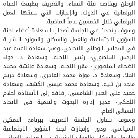
الوطن وبخاصة فئة النساء، والتعريف بطبيعة الحياة
البرلمانية في الدولة، والإنجازات التي حققها العمل
البرلماني خلال الخمسين عاماً الماضية.
وسوف يتحدث في الجلسة أصحاب السعادة أعضاء لجنة
الشؤون الاجتماعية والعمل والسكان والموارد البشرية
في المجلس الوطني الاتحادي، وهم: سعادة ناعمة عبد
الرحمن المنصوري- رئيس اللجنة، وسعادة د. حواء
الضحاك المنصوري- مقرر اللجنة، وسعادة عائشة محمد
الملا، وسعادة د. موزة محمد العامري، وسعادة مريم
ماجد بن ثنية، وسعادة محمد عيسى الكشف، وسعادة
حميد علي العبار الشامسي، إضافة إلى الأستاذة أحلام
اللمكي- مدير إدارة البحوث والتنمية في الاتحاد
النسائي العام.
وسوف تتناول الجلسة التعريف ببرنامج التمكين
السياسي، ودور وإنجازات لجنة الشؤون الاجتماعية
والعمل والسكان والموارد البشرية في المجلس الوطني