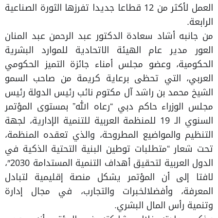
العمل لأكثر من 12 قطاعا جديدا تفرزها الثورة الصناعية
الرابعة.
من جانبه أشاد سعادة الدكتور عبد الرحمن عبد المنان
العور مدير عام الهيئة الاتحادية للموارد البشرية
الحكومية، وعضو مجلس أمناء جائزة التميز الحكومي
العربي، التي تحظى برعاية كريمة من صاحب السمو
الشيخ محمد بن راشد آل مكتوم نائب رئيس الدولة رئيس
مجلس الوزراء حاكم دبي “رعاه الله” بمستوى المؤتمر
السنوي الـ 19 للمنظمة العربية للتنمية الإدارية، لجهة
التنظيم والمواضيع المطروحة، والذي تعقده المنظمة،
تحت شعار “متطلبات توطين البنية التحتية الذكية في
الدول العربية لتحقيق أهداف التنمية المستدامة 2030″،
لافتا إلى أن المؤتمر يشكل منصة إقليمية لتبادل
المعرفة، وأفضلالخبرات والتجارب، في مجال إدارة
وتنمية رأس المال البشري.