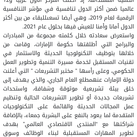
التنمية المستدامة، إذ احتلت المركز الأول عربيا و12
عالميا ضمن أكثر الدول تنافسية في مؤشر التنافسية
الرقمية لعام 2019، وهي أيضا تسعىللبقاء من بين أكثر
الدول أمانا وأمنا للعيش فيها بحلول عام 2021.
واستعرض سعادته خلال كلمته مجموعة من المبادرات
والبرامج التي أطلقتها حكومة الإمارات، وقامت من
خلالها بتوظيف التكنولوجيا الحديثة والاستثمار في
تقنيات المستقبل لخدمة مسيرة التنمية وتطوير العمل
الحكومي، وعلى رأسها ” مختبر التشريعات ” التي أعلنت
دولة الإمارات عنهمطلع العام الجاري، والذي يهدف إلى
خلق بيئة تشريعية موثوقة وشفافة، واستحداث
تشريعات جديدة أو تطوير التشريعات الحالية وتنظيم
عمل المجالات الحديثة والقائمة على التكنولوجيات
المتقدمة لما يعود بالنفع على البشرية جمعاء، بالإضافة
شراكتها مع “المنتدى الاقتصادي العالمي” بهدف
تطوير المهارات المستقبلية لبناء الوظائف وسوق