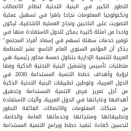
التطور الكبير في البنية التحتية لنظام الاتصالات
وتكنولوجيا المعلومات نجاحا باهرا في تسهيل عملية
التصويت على الناخبين ونجاح العملية الانتخابية، ليكون
واحدا من امثلة كثيرة يمكن للدول الاستفادة منها في
توفير خدمات سهلة تسهم في إسعاد أفراد المجتمع.”
يذكر أن المؤتمر السنوي العام التاسع عشر للمنظمة
العربية للتنمية الإدارية يتناول خمسة محاور رئيسية هي
متطلبات تأسيس وتشغيل البنية التحتية الذكية وفقا
لرؤية وأهداف خطط التنمية المستدامة 2030 في
الدول العربية، وتوطين تطبيقات البنية التحتية الذكية
من أجل تعزيز فرص التنمية المستدامة وتحقيق
أهدافها وغاياتها في الدول العربية، وآليات الاستفادة
من شبكات المعلومات والاتصالات الفائقة التطور
وتطبيقاتها ومنتجاتها وخدماتها العامة والخاصة،
لتحسين كفاءة تنفيذ خطط وبرامج التنمية المستدامة