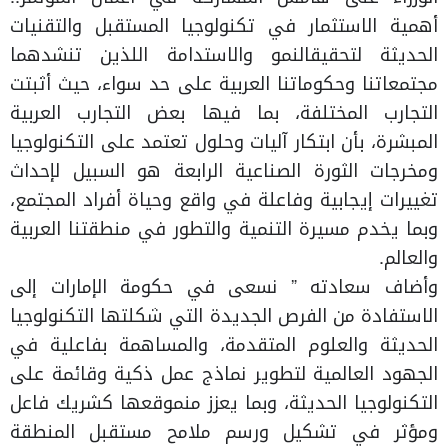
أهمية الاستثمار في تكنولوجيا المستقبل والتقنيات
الحديثة لتحقيقالنمو والاستدامة اللذين تنشدهما
مجتمعاتنا وحكوماتنا العربية على حد سواء، حيث أثبتت
التجارب المختلفة، بما فيها بعض التجارب العربية
المبشرة، بأن ابتكار آليات وحلول تعتمد على التكنولوجيا
ومخرجات الثورة الصناعية الرابعة هو السبيل لإحداث
تغييرات إيجابية وفاعلة في واقع وحياة أفراد المجتمع،
وبما يخدم مسيرة التنمية والتطور في منطقتنا العربية
والعالم.
وأضاف سعادته ” نسعى في حكومة الإمارات إلى
الاستفادة من الفرص الجديدة التي شكلتها التكنولوجيا
الحديثة والعلوم المتقدمة، والمساهمة بفاعلية في
الجهود العالمية لتطوير نماذج عمل ذكية وقائمة على
التكنولوجيا الحديثة، وبما يعزز منموقعها كشريك فاعل
ومؤثر في تشكيل ورسم ملامح مستقبل المنطقة