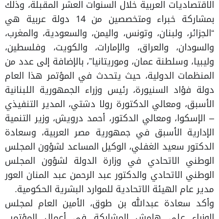
الاقتصاديات العربية خلال السنوات العشر المقبلة، وذلك
بمشاركة خبراء ومتخصصين من 14 دولة عربية هي
“الجزائر، ولبنان، وتونس، واليمن، والسعودية، والمغرب،
والسودان، والعراق، والإمارات، والكويت، وفلسطين،
وليبيا، وسلطنة عمان، وموريتانيا”، بالإضافة إلى عدد من
المنظمات الدولية، حيث يتحدث في المؤتمر هذا العام
دولة فؤاد السنيورة، رئيس وزراء الجمهورية اللبنانية
الأسبق، ومعالي الدكتورة رولا دشتي، المدير التنفيذي
– الإسكوا، ومعالي الدكتور، أحمد درويش، وزير التنمية
الإدارية الأسبق في جمهورية مصر العربية، وسعادة
الدكتور سعيد الغفلي، الوكيل المساعد لشؤون المجلس
الوطني الاتحادي في وزارة الدولة لشؤون المجلس
الوطني الاتحادي والدكتور عبد الرحمن عبد المنان العور
مدير عام الهيئة الاتحادية للموارد البشرية الحكومية.
وأكد سعادة عبدالله بن طوق، الأمين العام لمجلس
الوزراء على هامش المشاركة في أعمال المؤتمر..