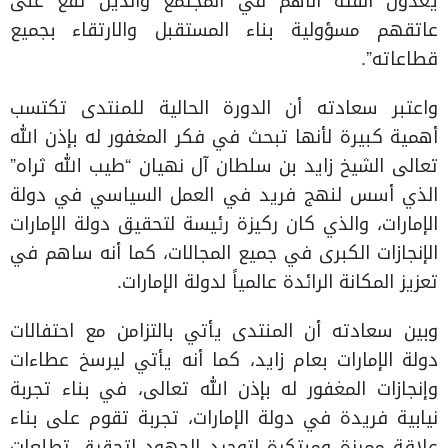
يعدون الفئة الأهم في المجتمع والذين تقع على
عاتقهم مسؤولية بناء المستقبل والارتقاء بجميع
قطاعاته”.
واعتبر سعادته أن الدورة الحالية للمنتدى تكتسب
أهمية كبيرة لأنها تبحث في فكر المغفور له بإذن الله
تعالى الشيخ زايد بن سلطان آل نهيان “طيب الله ثراه”
الذي أسس لنهج فريد في العمل السياسي في دولة
الإمارات، والذي كان ركيزة رئيسة لتحقيق دولة الإمارات
الإنجازات الكبرى في جميع المجالات، كما أنه ساهم في
تعزيز المكانة الرائدة عالمياً لدولة الإمارات.
وبين سعادته أن المنتدى يأتي بالتزامن مع احتفالات
دولة الإمارات بعام زايد، كما أنه يأتي ليرسخ عطاءات
وإنجازات المغفور له بإذن الله تعالى، في بناء تجربة
نيابية فريدة في دولة الإمارات، تجربة تقوم على بناء
علاقة مميزة ومبتكرة لتوحيد الجهود لتحقيق تطلعات