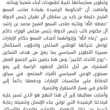
وتطوير ممارساتها تلبية لطموحات أبناء شعبنا وبناته.
وأضافت أن “الحكومة الرشيدة بقيادة صاحب السمو
الشيخ خليفة بن زايد بن سلطان آل نهيان رئيس الدولة
“حفظه الله” ونائبه صاحب السمو الشيخ محمد بن راشد
آل مكتوم نائب رئيس الدولة رئيس مجلس الوزراء حاكم
دبي “رعاه الله” وإخوانهما أصحاب السمو حكام الإمارات
تواصل تحركها الوطني المخلص والدؤوب لاستكمال
مسيرة التطوير السياسي بما يعزز من هدف التمكين
–”روح الاتحاد الكبير”، ومن هنا يتعين على الجميع العمل
المشترك من أجل تكافل الجهود الرامية إلى رفع
مستوى الوعي السياسي لأفراد المجتمع، في سياق
الحفاظ على مكتسبات الإمارات ودفعها دائماً إلى
الأمام في مسار الاستقرار والتنمية.
وأشارت معاليها إلى أن هذا النهج هو الذي تسير عليه
قيادتنا الرشيدة التي تولي بناء الإنسان وتنميته رعاية
كبيرة من خلال النهوض بالتعليم والصحة والإسكان