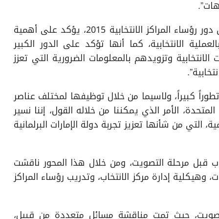
هات”.
وأضاف لوتاه : “عقد هذه الجلسة اليوم للحديث عن دور رؤساء المراكز الانتخابية 2015، يؤكد على أهمية
لعملية الانتخابية، كما أنها تؤكد على الدور الكبير
الانتخابية وتزويدهم بالمعلومات الضرورية التي تعزز
خابية”.
تطوراً كبيراً، ولاسيما من خلال توظيفها لمختلف عناصر
 المتحدة، الأمر الذي يمكننا من خلاله القول، إننا نسير
 التي من شأنها تعزيز تجربة دولة الإمارات البرلمانية
خاب قبل مرحلة التصويت، ومن خلال هذا المحور ناقشت
ات، وهيكلية إدارة مركز الانتخاب، وتدريب رؤساء المراكز
التصويت، حيث تمت مناقشة مسائل متعددة من قبيل،