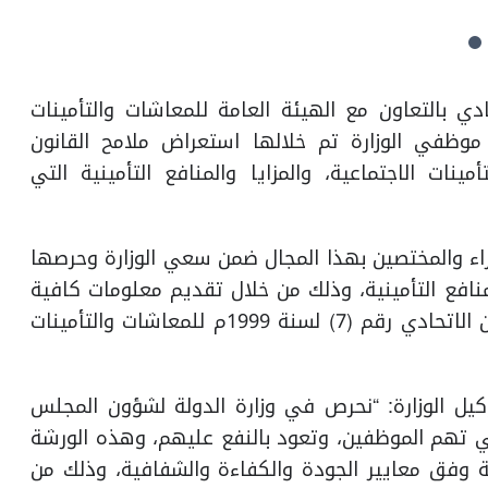
ي بالتعاون مع الهيئة العامة للمعاشات والتأمينات
وظفي الوزارة تم خلالها استعراض ملامح القانون
ل المعاشات والتأمينات الاجتماعية، والمزايا والمنافع التأمينية التي
اء والمختصين بهذا المجال ضمن سعي الوزارة وحرصها
منافع التأمينية، وذلك من خلال تقديم معلومات كافية
وردود مفصلة عن استفسارات الموطفين عن القانون الاتحادي رقم (7) لسنة 1999م للمعاشات والتأمينات
يل الوزارة: “نحرص في وزارة الدولة لشؤون المجلس
تي تهم الموظفين، وتعود بالنفع عليهم، وهذه الورشة
ة وفق معايير الجودة والكفاءة والشفافية، وذلك من