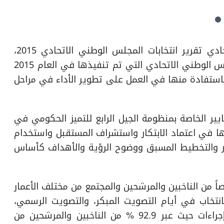
أطلقت وزارة الدولة لشؤون المجلس الوطني الاتحادي تقرير انتخابات المجلس الوطني الاتحادي 2015،
والذي يتضمن استعراض جميع مراحل انتخابات المجلس الوطني الاتحادي التي تم تنفيذها في العام 2015
والاستفادة منها في العمل على تطوير الأداء في مراحل
عايير الخاصة بمنظومة الجيل الرابع للتميز الحكومي في
ها في اعتماد الابتكار واستشراف المستقبل واستخدام
ادر والتخطيط المسبق ووضوح الرؤية والأهداف كأساس
لجنة الوطنية للانتخابات رصداً لآراء1411 شخصاً من الناخبين والمرشحين والمجتمع من مختلف الأعمار
تخاب في أيام التصويت المبكر، والتصويت الرسمي،
بهدف قياس مستوى رضا المتعاملين عن هذه الإجراءات حيث عبر 92.9 % من الناخبين والمرشحين من