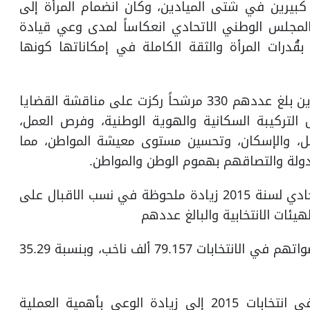
ر كبيرين في شتى الميادين، وكان انضمام المرأة إلى
لمجلس الوطني الاتحادي انعكاساً لمدى وعي قيادة
ُدرات المرأة والثقة الكاملة في إمكاناتها كونها
وأشار التقرير إلى أن حملات المرشحين الانتخابية الذين بلغ عددهم 330 مرشحاً ركزت على مناقشة القضايا
التركيبة السكانية والهوية الوطنية، وفرص العمل،
طفل، والإسكان، وتحسين مستوى معيشة المواطن، مما
دولة والتصاقهم بهموم الوطن والمواطن.
وقال التقرير شهدت انتخابات المجلس الوطني الاتحادي لسنة 2015 زيادة ملحوظة في نسب الاقبال على
هيئات الانتخابية والبالغ عددهم
224,281 ناخباً. وقد بلغ عدد الناخبين الذين أدلوا بأصواتهم في الانتخابات 79.157 ألف ناخب، وبنسبة 35.29
وقال التقرير تعزى زيادة الإقبال على التصويت في انتخابات 2015 إلى زيادة الوعي بأهمية العملية