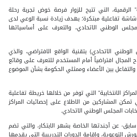
” الرقمية، التي تتيح للزوار فرصة خوض تجربة رحلة
احلها على مدى (5) دقائق، عبر شاشة تفاعلية مبتكرة؛ بهدف زيادة نسبة الوعي لدى
لمجلس الوطني الاتحادي، والتعرف على أساسياتها
وطني الاتحادي) بتقنية الواقع الافتراضي، والذي
المجال افتراضياً أمام المستخدم للتعرف على وقائع
لتفاعل بين الأعضاء وممثلي الحكومة بشأن الموضوع
راكز الانتخابية” التي توفر من خلالها خريطة تفاعلية
تي تمكن المشاركين من الاطلاع على إحصائيات المراكز
خابات المجلس الوطني الاتحادي.
سابق- عن أجندتها الخاصة بشهر الابتكار، والتي تضم
لورش التوعوية، وإقامة الدورات التدريبية التي يقدمها