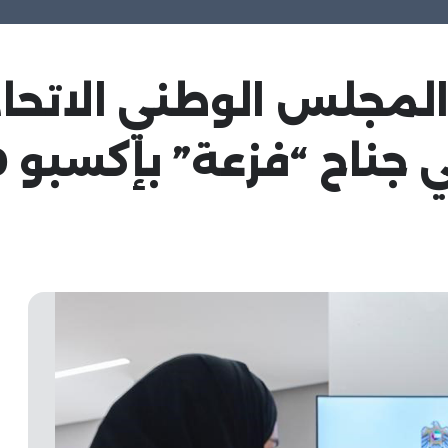
 المجلس الوطني الات
اح “فزعة” بإكسبو 2020 دبي